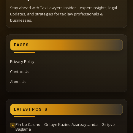
Stay ahead with Tax Lawyers Insider – expert insights, legal
updates, and strategies for tax law professionals &
businesses.
PAGES
Privacy Policy
Contact Us
About Us
LATEST POSTS
Pin Up Casino – Onlayn Kazino Azərbaycanda – Giriş və
★
Başlama