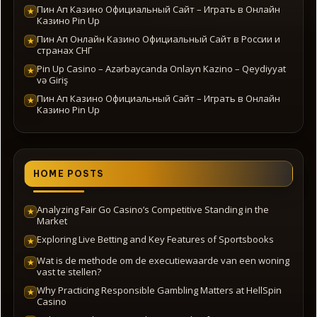
Пин Ап Казино Официальный Сайт – Играть в Онлайн
★
Казино Pin Up
Пин Ап Онлайн Казино Официальный Сайт в России и
★
странах СНГ
Pin Up Casino – Azərbaycanda Onlayn Kazino – Qeydiyyat
★
və Giriş
Пин Ап Казино Официальный Сайт – Играть в Онлайн
★
Казино Pin Up
HOME POSTS
Analyzing Fair Go Casino’s Competitive Standing in the
★
Market
Exploring Live Betting and Key Features of Sportsbooks
★
Wat is de methode om de executiewaarde van een woning
★
vast te stellen?
Why Practicing Responsible Gambling Matters at HellSpin
★
Casino