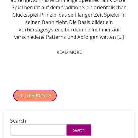
außergewöhnliche Einmalige Spielmechanik Unser
Spiel beruht auf dem traditionellen orientalischen
Glücksspiel-Prinzip, das seit langer Zeit Spieler in
seinen Bann zieht. Die Basis bildet ein
Vorhersagesystem, bei dem Teilnehmer auf
verschiedene Patterns und Abfolgen wetten […]
READ MORE
Posts
OLDER POSTS
navigation
Search
Search