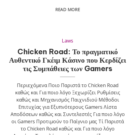
READ MORE
Laws
Chicken Road: Το πραγματικό
Αυθεντικό Γκέιμ Κάσινο που Κερδίζει
τις Συμπάθειες των Gamers
Περιεχόμενα Ποιο Παριστά το Chicken Road
καθώς και Για ποιο λόγο Ξεχωρίζει Ρυθμίσεις
καθώς και Μηχανισμός Παιχνιδιού Μέθοδοι
Επιτυχίας για Εξυπνότερους Gamers Λίστα
Αποδόσεων καθώς και Συντελεστές Για ποιο λόγο
οι Gamers Προτιμούν το Παίγνιο μας Τί Παριστά
το Chicken Road καθώς και Για ποιο λόγο