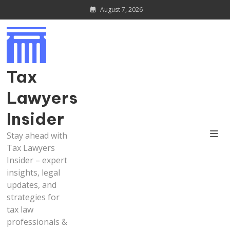
Skip
August 7, 2026
to
content
Tax
Lawyers
Insider
Stay ahead with
Tax Lawyers
Insider – expert
insights, legal
updates, and
strategies for
tax law
professionals &