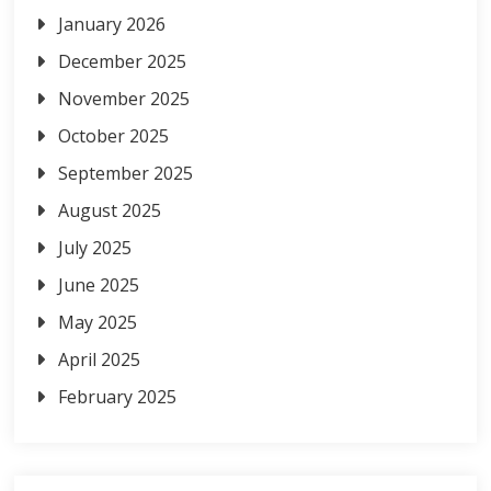
January 2026
December 2025
November 2025
October 2025
September 2025
August 2025
July 2025
June 2025
May 2025
April 2025
February 2025