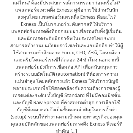
แค่ไหน? ต้องมีประสบการณ์การเทรดมาก่อนหรือไม่?
แพลตฟอร์มเทรดดิ้ง Exness: คู่มือการใช้สำหรับนัก
ลงทุนไทย แพลตฟอร์มเทรดดิ้ง Exness คืออะไร?
Exness เป็นโบรกเกอร์ระดับสากลที่ให้บริการ
แพลตฟอร์มเทรดดิ้งที่ออกแบบมาเพื่อรองรับทั้งผู้เริ่มต้น
และนักเทรดระดับมืออาชีพในประเทศไทย ระบบ
สามารถทำงานบนเว็บเบราว์เซอร์และแอปมือถือ ทำให้ผู้
ใช้สามารถเข้าถึงตลาด Forex, CFD, ดัชนี, โลหะมีค่า
และคริปโตเคอร์เรนซีได้ตลอด 24 ชั่วโมง นอกจากนี้
แพลตฟอร์มยังมีการเชื่อมต่อ API เพื่อสนับสนุนการ
สร้างระบบอัตโนมัติ (automation) ที่ต้องการความ
แม่นยำสูง โดยหลักการแล้ว Exness ให้บริการบัญชี
หลายประเภทเพื่อให้สอดคล้องกับความต้องการของผู้
เทรดแต่ละระดับ ทั้งบัญชี Standard ที่ไม่มีคอมมิชชั่น
และบัญชี Raw Spread ที่ค่าสเปรดต่ำสุด การเลือกใช้
บัญชีที่เหมาะสมจึงเป็นขั้นตอนสำคัญในการตั้งค่า
(setup) ระบบให้ทำงานตามเป้าหมายทางธุรกิจของคุณ
คุณสมบัติหลักของแพลตฟอร์มเทรดดิ้ง Exness ฟีเจอร์ที่
สำคัญ […]