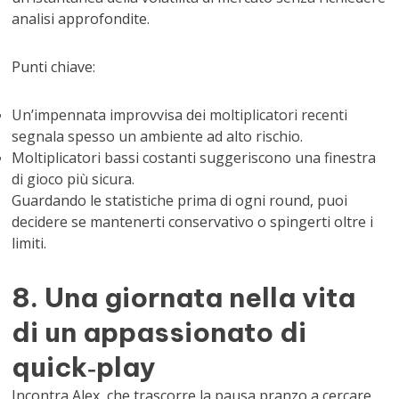
analisi approfondite.
Punti chiave:
Un’impennata improvvisa dei moltiplicatori recenti
segnala spesso un ambiente ad alto rischio.
Moltiplicatori bassi costanti suggeriscono una finestra
di gioco più sicura.
Guardando le statistiche prima di ogni round, puoi
decidere se mantenerti conservativo o spingerti oltre i
limiti.
8. Una giornata nella vita
di un appassionato di
quick‑play
Incontra Alex, che trascorre la pausa pranzo a cercare