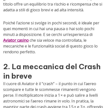
titolo offre un equilibrio tra rischio e ricompensa che si
adatta a stili di gioco brevi e ad alta intensità.
Poiché l’azione si svolge in pochi secondi, è ideale per
quei momenti in cui hai una pausa o hai solo pochi
minuti a disposizione. E se cerchi un’esperienza di
Aviator casino
che sia veloce ma controllata, le
meccaniche e le funzionalità social di questo gioco lo
rendono perfetto.
2. La meccanica del Crash
in breve
Il cuore di Aviator è il “crash” – il punto in cui l’aereo
scompare e tutte le scommesse rimanenti vengono
perse. Il moltiplicatore inizia a 1 × e può salire a livelli
astronomici se l’aereo rimane in volo. In pratica, la
maggior parte dei crash avviene tra 1.5 × e 3 ×, offrendo