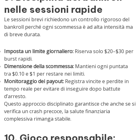
nelle sessioni rapide
Le sessioni brevi richiedono un controllo rigoroso del
bankroll perché ogni scommessa è ad alta intensità ma
di breve durata.
Imposta un limite giornaliero:
Riserva solo $20–$30 per
burst rapidi.
Dimensione della scommessa:
Mantieni ogni puntata
tra $0.10 e $1 per restare nei limiti.
Monitoraggio dei payout:
Registra vincite e perdite in
tempo reale per evitare di inseguire dopo battute
d’arresto.
Questo approccio disciplinato garantisce che anche se si
verifica un crash precoce, la salute finanziaria
complessiva rimanga stabile.
10. Gioco responsabile: