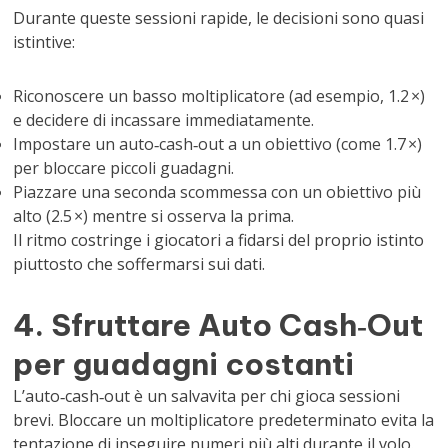
Durante queste sessioni rapide, le decisioni sono quasi
istintive:
Riconoscere un basso moltiplicatore (ad esempio, 1.2 ×)
e decidere di incassare immediatamente.
Impostare un auto‑cash‑out a un obiettivo (come 1.7 ×)
per bloccare piccoli guadagni.
Piazzare una seconda scommessa con un obiettivo più
alto (2.5 ×) mentre si osserva la prima.
Il ritmo costringe i giocatori a fidarsi del proprio istinto
piuttosto che soffermarsi sui dati.
4. Sfruttare Auto Cash‑Out
per guadagni costanti
L’auto‑cash‑out è un salvavita per chi gioca sessioni
brevi. Bloccare un moltiplicatore predeterminato evita la
tentazione di inseguire numeri più alti durante il volo.