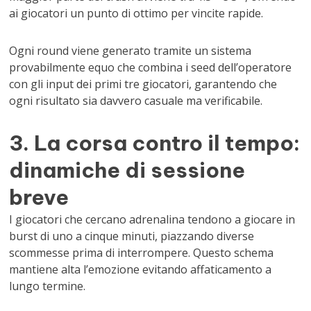
ai giocatori un punto di ottimo per vincite rapide.
Ogni round viene generato tramite un sistema
provabilmente equo che combina i seed dell’operatore
con gli input dei primi tre giocatori, garantendo che
ogni risultato sia davvero casuale ma verificabile.
3. La corsa contro il tempo:
dinamiche di sessione
breve
I giocatori che cercano adrenalina tendono a giocare in
burst di uno a cinque minuti, piazzando diverse
scommesse prima di interrompere. Questo schema
mantiene alta l’emozione evitando affaticamento a
lungo termine.