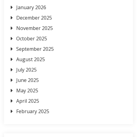
January 2026
December 2025
November 2025
October 2025
September 2025
August 2025
July 2025
June 2025
May 2025
April 2025
February 2025