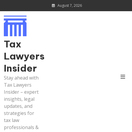
Skip
August 7, 2026
to
content
Tax
Lawyers
Insider
Stay ahead with
Tax Lawyers
Insider – expert
insights, legal
updates, and
strategies for
tax law
professionals &