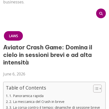
businesses.
LAWS
Aviator Crash Game: Domina il
cielo in sessioni brevi e ad alta
intensità
June 6, 2026
Table of Contents
1. Panoramica rapida
2. La meccanica del Crash in breve
3. La corsa contro il tempo: dinamiche di sessione breve