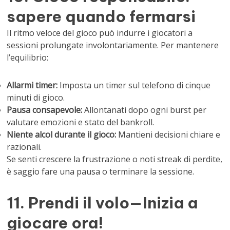
sapere quando fermarsi
Il ritmo veloce del gioco può indurre i giocatori a
sessioni prolungate involontariamente. Per mantenere
l’equilibrio:
Allarmi timer:
Imposta un timer sul telefono di cinque
minuti di gioco.
Pausa consapevole:
Allontanati dopo ogni burst per
valutare emozioni e stato del bankroll.
Niente alcol durante il gioco:
Mantieni decisioni chiare e
razionali.
Se senti crescere la frustrazione o noti streak di perdite,
è saggio fare una pausa o terminare la sessione.
11. Prendi il volo—Inizia a
giocare ora!