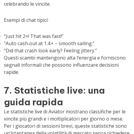
celebrando le vincite.
Esempi di chat tipici:
“Just hit 2×! That was fast!”
“Auto cash‑out at 1.4 × – smooth sailing.”
“Did that crash look early? Feeling jittery.”
Questi scambi mantengono alta l’energia e forniscono
segnali informali che possono influenzare decisioni
rapide.
7. Statistiche live: una
guida rapida
Le statistiche live di Aviator mostrano classifiche per le
vincite più grandi e i moltiplicatori per giorno o mese.
Per i giocatori di sessioni brevi, queste statistiche sono
un’istantanea della volatilità di mercato senza richiedere