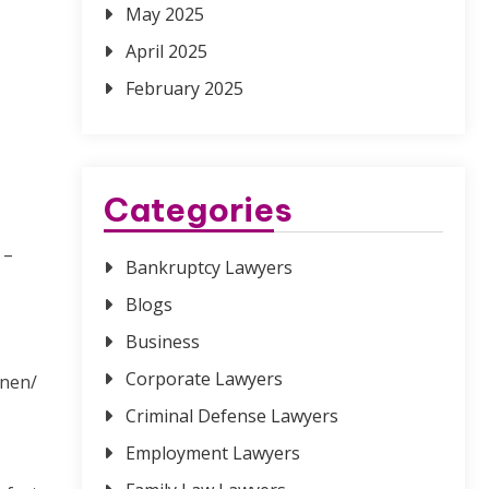
May 2025
April 2025
February 2025
Categories
 –
Bankruptcy Lawyers
Blogs
Business
Corporate Lawyers
nnen/
Criminal Defense Lawyers
Employment Lawyers