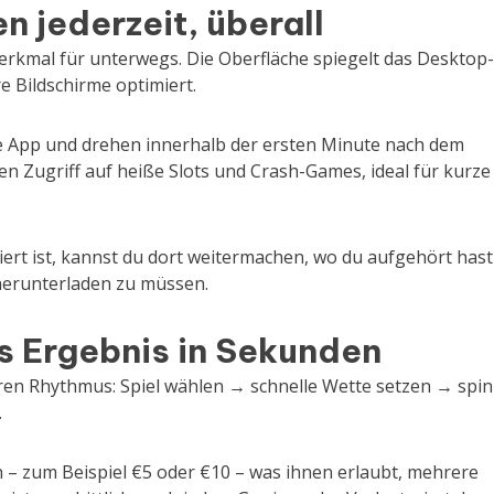
n jederzeit, überall
rkmal für unterwegs. Die Oberfläche spiegelt das Desktop-
e Bildschirme optimiert.
die App und drehen innerhalb der ersten Minute nach dem
en Zugriff auf heiße Slots und Crash-Games, ideal für kurze
iert ist, kannst du dort weitermachen, wo du aufgehört hast
herunterladen zu müssen.
s Ergebnis in Sekunden
aren Rhythmus: Spiel wählen → schnelle Wette setzen → spi
.
n – zum Beispiel €5 oder €10 – was ihnen erlaubt, mehrere