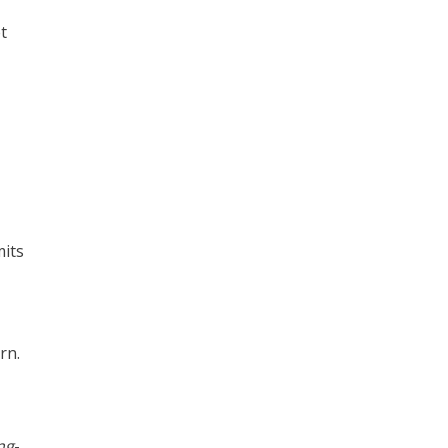
t
mits
rn.
ng
-