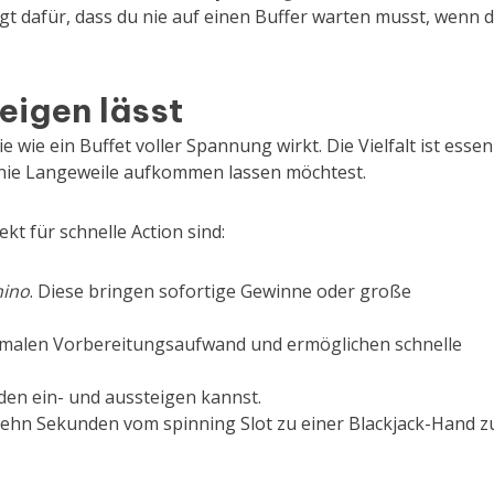
rgt dafür, dass du nie auf einen Buffer warten musst, wenn 
teigen lässt
 wie ein Buffet voller Spannung wirkt. Die Vielfalt ist essenz
n nie Langeweile aufkommen lassen möchtest.
ekt für schnelle Action sind:
hino
. Diese bringen sofortige Gewinne oder große
imalen Vorbereitungsaufwand und ermöglichen schnelle
den ein- und aussteigen kannst.
s zehn Sekunden vom spinning Slot zu einer Blackjack-Hand z