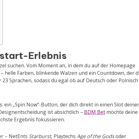
lstart-Erlebnis
kitzel suchen. Vom Moment an, in dem du auf der Homepage
n – helle Farben, blinkende Walzen und ein Countdown, der d
r 23 Sprachen, sodass du egal ob auf Deutsch oder Polnisch l
s: ein „Spin Now“-Button, der dich direkt in einen Slot deine
Designentscheidung ist absichtlich –
BDM Bet
möchte deine
chste Ergebnis fokussieren.
ter – NetEnts
Starburst
, Playtechs
Age of the Gods
oder