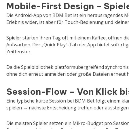
Mobile-First Design – Spiele
Die Android-App von BDM Bet ist ein herausragendes Me
Erlebnis wider, ist aber für Touch-Bedienung und kleiner
Spieler starten ihren Tag oft mit einem Kaffee, öffnen 
Aufwachen. Der „Quick Play“-Tab der App bietet sofortig
Zeitfenster.
Da die Spielbibliothek plattformübergreifend synchronis
ohne dich erneut anmelden oder große Dateien erneut 
Session-Flow – Von Klick bi
Eine typische kurze Session bei BDM Bet folgt einem kl
spielen → nächste Entscheidung treffen oder aussteigen
Die meisten Spieler setzen ein Mikro-Budget pro Sessio