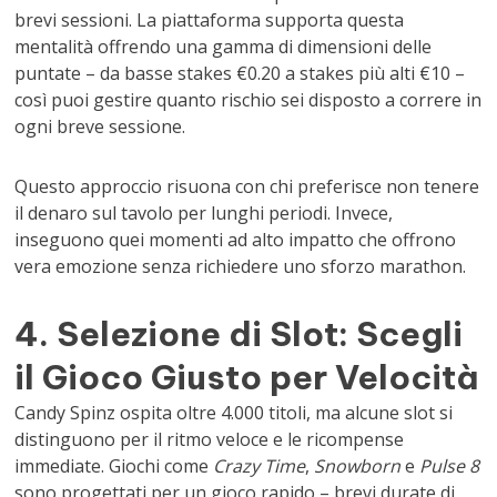
brevi sessioni. La piattaforma supporta questa
mentalità offrendo una gamma di dimensioni delle
puntate – da basse stakes €0.20 a stakes più alti €10 –
così puoi gestire quanto rischio sei disposto a correre in
ogni breve sessione.
Questo approccio risuona con chi preferisce non tenere
il denaro sul tavolo per lunghi periodi. Invece,
inseguono quei momenti ad alto impatto che offrono
vera emozione senza richiedere uno sforzo marathon.
4. Selezione di Slot: Scegli
il Gioco Giusto per Velocità
Candy Spinz ospita oltre 4.000 titoli, ma alcune slot si
distinguono per il ritmo veloce e le ricompense
immediate. Giochi come
Crazy Time
,
Snowborn
e
Pulse 8
sono progettati per un gioco rapido – brevi durate di