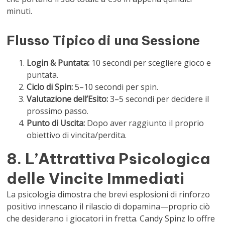
minuti.
Flusso Tipico di una Sessione
Login & Puntata:
10 secondi per scegliere gioco e
puntata.
Ciclo di Spin:
5–10 secondi per spin.
Valutazione dell’Esito:
3–5 secondi per decidere il
prossimo passo.
Punto di Uscita:
Dopo aver raggiunto il proprio
obiettivo di vincita/perdita.
8. L’Attrattiva Psicologica
delle Vincite Immediati
La psicologia dimostra che brevi esplosioni di rinforzo
positivo innescano il rilascio di dopamina—proprio ciò
che desiderano i giocatori in fretta. Candy Spinz lo offre