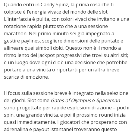
Quando entri in Candy Spinz, la prima cosa che ti
colpisce è l’energia vivace del mondo delle slot.
L’interfaccia è pulita, con colori vivaci che invitano a una
rotazione rapida piuttosto che a una sessione
marathon. Nel primo minuto sei già impegnato a
gestire paylines, scegliere dimensioni delle puntate e
allineare quei simboli dolci. Questo non è il mondo a
ritmo lento dei jackpot progressivi che trovi su altri siti;
è un luogo dove ogni clic è una decisione che potrebbe
portare a una vincita o riportarti per un’altra breve
scarica di emozione.
Il focus sulla sessione breve è integrato nella selezione
dei giochi. Slot come
Gates of Olympus
e
Spaceman
sono progettate per rapide esplosioni di azione – pochi
spin, una grande vincita, e poi il prossimo round inizia
quasi immediatamente. I giocatori che prosperano con
adrenalina e payout istantanei troveranno questo