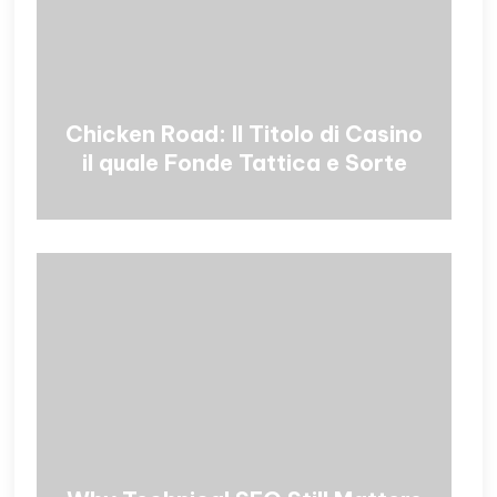
Chicken Road: Il Titolo di Casino
il quale Fonde Tattica e Sorte