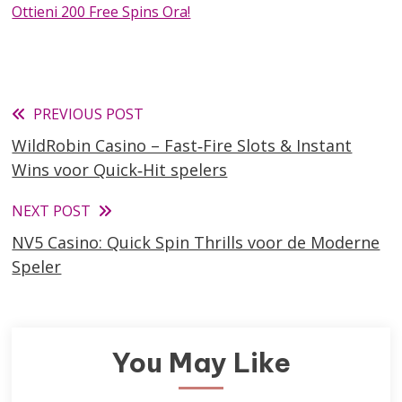
Ottieni 200 Free Spins Ora!
Read
PREVIOUS POST
WildRobin Casino – Fast‑Fire Slots & Instant
more
Wins voor Quick‑Hit spelers
articles
NEXT POST
NV5 Casino: Quick Spin Thrills voor de Moderne
Speler
You May Like