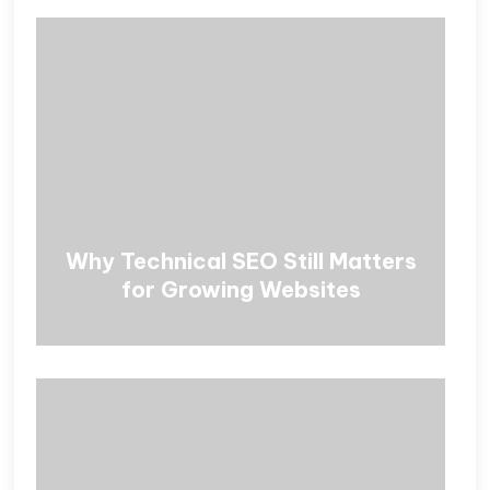
Why Technical SEO Still Matters
for Growing Websites