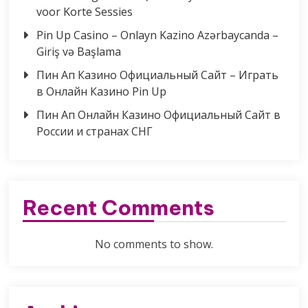
voor Korte Sessies
Pin Up Casino – Onlayn Kazino Azərbaycanda –
Giriş və Başlama
Пин Ап Казино Официальный Сайт – Играть
в Онлайн Казино Pin Up
Пин Ап Онлайн Казино Официальный Сайт в
России и странах СНГ
Recent Comments
No comments to show.