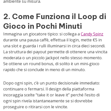
ambiente su misura.
2. Come Funziona il Loop di
Gioco in Pochi Minuti
Immagina un giocatore tipico: si collega a
Candy Spinz
durante una pausa caffè, effettua il login, mette €5 in
una slot e guarda i rulli illuminarsi in circa dieci secondi.
La struttura dei payout permette di ottenere una vincita
moderata o un piccolo jackpot nello stesso momento.
Se ottiene un round bonus, di solito è un mini‑gioco
rapido che si conclude in meno di un minuto.
Dopo ogni spin, c’è un punto decisionale immediato:
continuare o fermarsi. Il design della piattaforma
incoraggia scelte “take it or leave it” perché l’esito di
ogni spin rivela istantaneamente se si dovrebbe
proseguire o ritirarsi con le vincite.