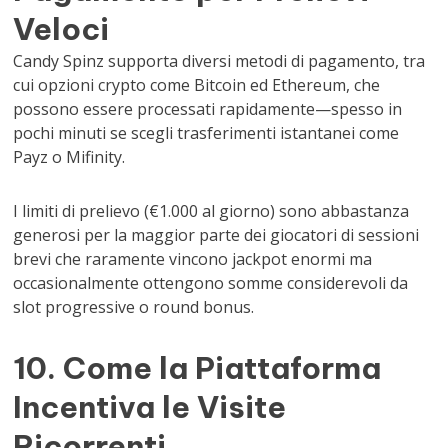
Veloci
Candy Spinz supporta diversi metodi di pagamento, tra
cui opzioni crypto come Bitcoin ed Ethereum, che
possono essere processati rapidamente—spesso in
pochi minuti se scegli trasferimenti istantanei come
Payz o Mifinity.
I limiti di prelievo (€1.000 al giorno) sono abbastanza
generosi per la maggior parte dei giocatori di sessioni
brevi che raramente vincono jackpot enormi ma
occasionalmente ottengono somme considerevoli da
slot progressive o round bonus.
10. Come la Piattaforma
Incentiva le Visite
Ricorrenti