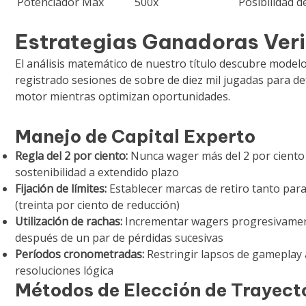
Potenciador Máx
500x
Posibilidad 
Estrategias Ganadoras Veri
El análisis matemático de nuestro título descubre modelo
registrado sesiones de sobre de diez mil jugadas para de
motor mientras optimizan oportunidades.
Manejo de Capital Experto
Regla del 2 por ciento:
Nunca wager más del 2 por ciento 
sostenibilidad a extendido plazo
Fijación de límites:
Establecer marcas de retiro tanto para
(treinta por ciento de reducción)
Utilización de rachas:
Incrementar wagers progresivamente
después de un par de pérdidas sucesivas
Períodos cronometradas:
Restringir lapsos de gameplay
resoluciones lógica
Métodos de Elección de Trayect