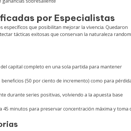
de ganancias sobresaliente
ficadas por Especialistas
s específicos que posibilitan mejorar la vivencia. Quedaron
tectar tácticas exitosas que conservan la naturaleza random
del capital completo en una sola partida para mantener
 beneficios (50 por ciento de incremento) como para pérdid
 durante series positivas, volviendo a la apuesta base
 a 45 minutos para preservar concentración máxima y toma 
orias