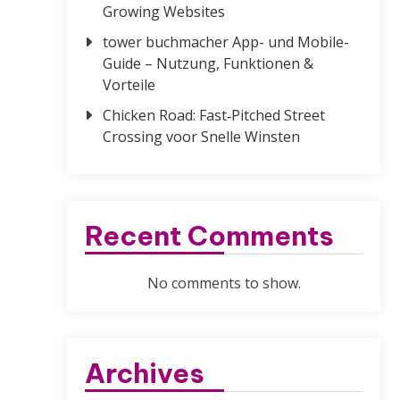
Growing Websites
tower buchmacher App- und Mobile-
Guide – Nutzung, Funktionen &
Vorteile
Chicken Road: Fast‑Pitched Street
Crossing voor Snelle Winsten
Recent Comments
No comments to show.
Archives