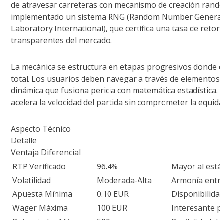
de atravesar carreteras con mecanismo de creación rand
implementado un sistema RNG (Random Number Generator
Laboratory International), que certifica una tasa de reto
transparentes del mercado.
La mecánica se estructura en etapas progresivos donde cu
total. Los usuarios deben navegar a través de elemento
dinámica que fusiona pericia con matemática estadística.
acelera la velocidad del partida sin comprometer la equid
Aspecto Técnico
Detalle
Ventaja Diferencial
RTP Verificado
96.4%
Mayor al está
Volatilidad
Moderada-Alta
Armonía entr
Apuesta Mínima
0.10 EUR
Disponibilida
Wager Máxima
100 EUR
Interesante 