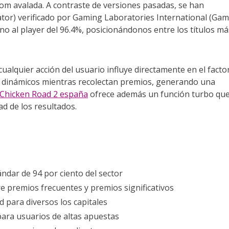
om avalada. A contraste de versiones pasadas, se han
) verificado por Gaming Laboratories International (Gam
rno al player del 96.4%, posicionándonos entre los títulos má
alquier acción del usuario influye directamente en el facto
s dinámicos mientras recolectan premios, generando una
Chicken Road 2 españa
ofrece además un función turbo qu
ad de los resultados.
ndar de 94 por ciento del sector
e premios frecuentes y premios significativos
d para diversos los capitales
para usuarios de altas apuestas