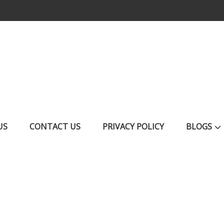
US
CONTACT US
PRIVACY POLICY
BLOGS