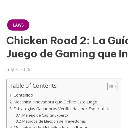
LAWS
Chicken Road 2: La Gu
Juego de Gaming que In
July 3, 2026
Table of Contents
Contenido
Mecánica Innovadora que Define Este Juego
Estrategias Ganadoras Verificadas por Especialistas
Manejo de Capital Experto
Métodos de Elección de Trayectorias
Mecanismo de Multiplicadores y Bonos