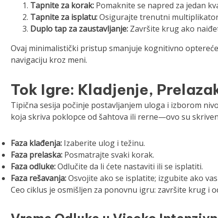
Tapnite za korak:
Pomaknite se napred za jedan kva
Tapnite za isplatu:
Osigurajte trenutni multiplikator
Duplo tap za zaustavljanje:
Završite krug ako naiđe
Ovaj minimalistički pristup smanjuje kognitivno optereć
navigaciju kroz meni.
Tok Igre: Kladjenje, Prelazak
Tipična sesija počinje postavljanjem uloga i izborom ni
koja skriva poklopce od šahtova ili rerne—ovo su skrive
Faza klađenja:
Izaberite ulog i težinu.
Faza prelaska:
Posmatrajte svaki korak.
Faza odluke:
Odlučite da li ćete nastaviti ili se isplatiti.
Faza rešavanja:
Osvojite ako se isplatite; izgubite ako v
Ceo ciklus je osmišljen za ponovnu igru: završite krug