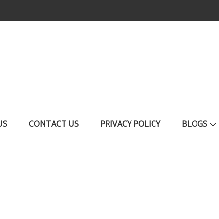
US
CONTACT US
PRIVACY POLICY
BLOGS