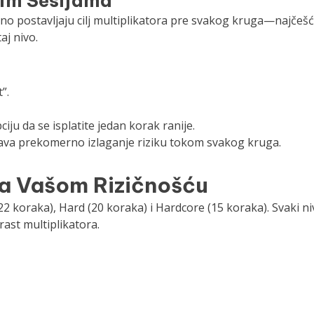
nim Sesijama
čno postavljaju cilj multiplikatora pre svakog kruga—najčeš
aj nivo.
”.
iju da se isplatite jedan korak ranije.
egava prekomerno izlaganje riziku tokom svakog kruga.
sa Vašom Rizičnošću
2 koraka), Hard (20 koraka) i Hardcore (15 koraka). Svaki n
ast multiplikatora.