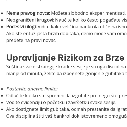
Nema pravog novca:
Možete slobodno eksperimentisati.
Neograničeni krugovi:
Naučite koliko često pogađate vis
Podesivi ulogi:
Vidite kako veličina bankrola utiče na isho
Ako ste entuzijasta brzih dobitaka, demo mode vam omogu
pređete na pravi novac.
Upravljanje Rizikom za Brze 
Suština svake strategije kratke sesije je stroga discipli
manje od minuta, želite da izbegnete gonjenje gubitaka
Postavite dnevne limite:
Odlučite koliko ste spremni da izgubite pre nego što pres
Vodite evidenciju o početku i završetku svake sesije.
Ako dostignete limit gubitaka, odmah prestanite da igrat
Ova disciplina štiti vaš bankrol dok istovremeno omoguć