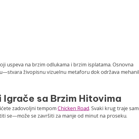
koji uspeva na brzim odlukama i brzim isplatama. Osnovna
u—stvara živopisnu vizuelnu metaforu dok održava mehani
 Igrače sa Brzim Hitovima
 bićete zadovoljni tempom
Chicken Road
. Svaki krug traje sa
titi se—može se završiti za manje od minut na proseku.