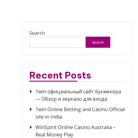
Search
Search
Recent Posts
1win официальный сайт букмекера
— Обзор и зеркало для входа
1win Online Betting and Casino Official
site in India
WinSpirit Online Casino Australia –
Real Money Play