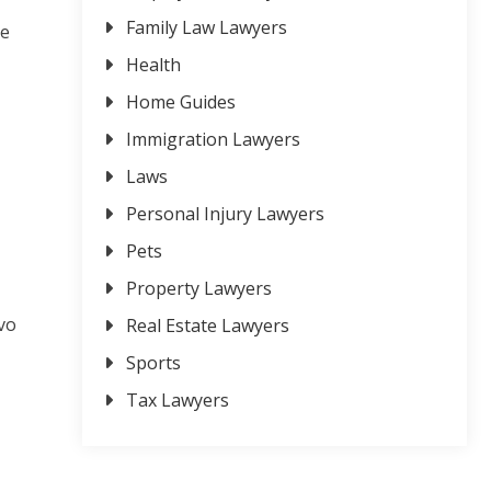
Family Law Lawyers
će
Health
Home Guides
Immigration Lawyers
Laws
Personal Injury Lawyers
Pets
Property Lawyers
ivo
Real Estate Lawyers
Sports
Tax Lawyers