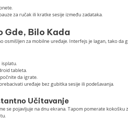
pnete.
 pauze za ručak ili kratke sesije između zadataka.
lo Gde, Bilo Kada
o osmišljen za mobilne uređaje. Interfejs je lagan, tako da 
isplatu.
roid tableta.
očnite da igrate.
rebacivati uređaje bez gubitka sesije ili podešavanja.
stantno Učitavanje
ugme se pojavljuje na dnu ekrana. Tapom pomerate kokošku 
tu.