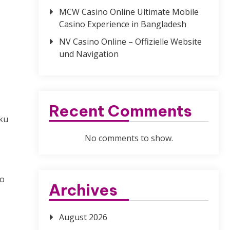
MCW Casino Online Ultimate Mobile
Casino Experience in Bangladesh
NV Casino Online – Offizielle Website
und Navigation
Recent Comments
ku
No comments to show.
mo
Archives
August 2026