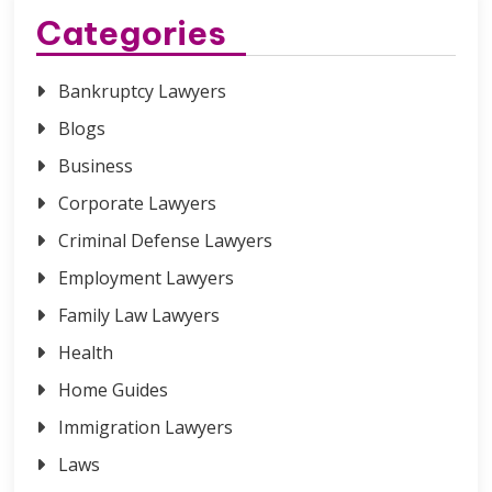
Categories
Bankruptcy Lawyers
Blogs
Business
Corporate Lawyers
Criminal Defense Lawyers
Employment Lawyers
Family Law Lawyers
Health
Home Guides
Immigration Lawyers
Laws