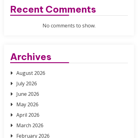
Recent Comments
No comments to show.
Archives
August 2026
July 2026
June 2026
May 2026
April 2026
March 2026
February 2026