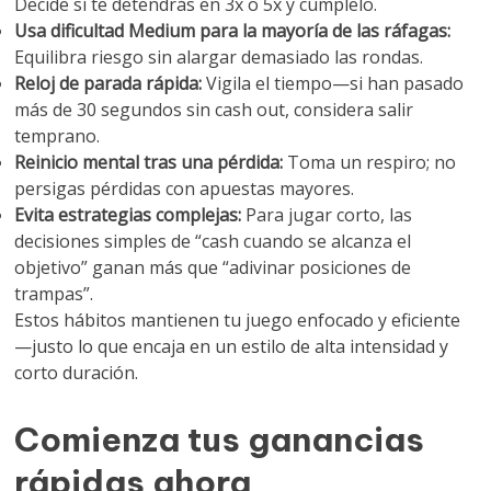
Decide si te detendrás en 3x o 5x y cúmplelo.
Usa dificultad Medium para la mayoría de las ráfagas:
Equilibra riesgo sin alargar demasiado las rondas.
Reloj de parada rápida:
Vigila el tiempo—si han pasado
más de 30 segundos sin cash out, considera salir
temprano.
Reinicio mental tras una pérdida:
Toma un respiro; no
persigas pérdidas con apuestas mayores.
Evita estrategias complejas:
Para jugar corto, las
decisiones simples de “cash cuando se alcanza el
objetivo” ganan más que “adivinar posiciones de
trampas”.
Estos hábitos mantienen tu juego enfocado y eficiente
—justo lo que encaja en un estilo de alta intensidad y
corto duración.
Comienza tus ganancias
rápidas ahora