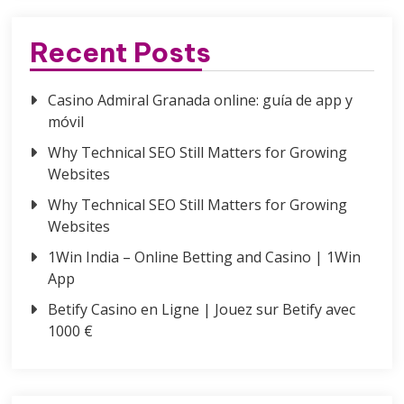
Recent Posts
Casino Admiral Granada online: guía de app y
móvil
Why Technical SEO Still Matters for Growing
Websites
Why Technical SEO Still Matters for Growing
Websites
1Win India – Online Betting and Casino | 1Win
App
Betify Casino en Ligne | Jouez sur Betify avec
1000 €