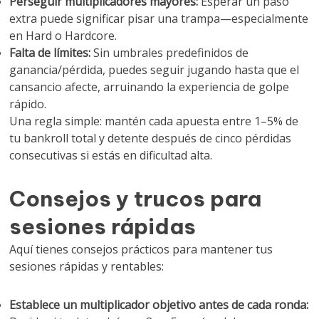
Perseguir multiplicadores mayores:
Esperar un paso
extra puede significar pisar una trampa—especialmente
en Hard o Hardcore.
Falta de límites:
Sin umbrales predefinidos de
ganancia/pérdida, puedes seguir jugando hasta que el
cansancio afecte, arruinando la experiencia de golpe
rápido.
Una regla simple: mantén cada apuesta entre 1–5% de
tu bankroll total y detente después de cinco pérdidas
consecutivas si estás en dificultad alta.
Consejos y trucos para
sesiones rápidas
Aquí tienes consejos prácticos para mantener tus
sesiones rápidas y rentables:
Establece un multiplicador objetivo antes de cada ronda: