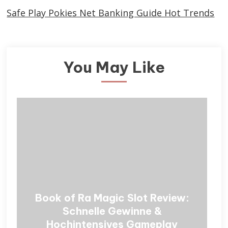
Safe Play Pokies Net Banking Guide Hot Trends
You May Like
Book of Ra Magic Slot Review:
Schnelle Gewinne &
Hochintensives Gameplay