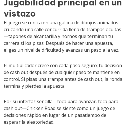
Jugabilidad principal en un
vistazo
El juego se centra en una gallina de dibujos animados
cruzando una calle concurrida llena de trampas ocultas
—tapones de alcantarilla y hornos que terminan tu
carrera si los pisas. Después de hacer una apuesta,
eliges un nivel de dificultad y avanzas un paso a la vez.
El multiplicador crece con cada paso seguro; tu decisión
de cash out después de cualquier paso te mantiene en
control. Si pisas una trampa antes de cash out, la ronda
termina y pierdes la apuesta.
Por su interfaz sencilla—toca para avanzar, toca para
cash out—Chicken Road se siente como un juego de
decisiones rápido en lugar de un pasatiempo de
esperar la aleatoriedad.