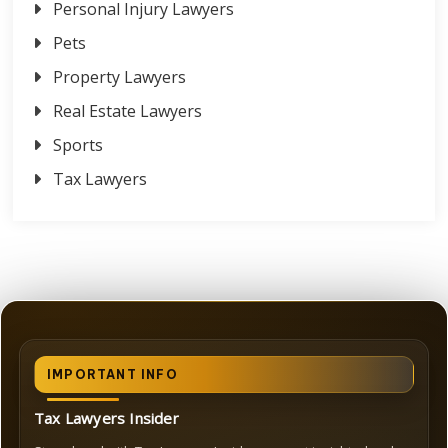
Personal Injury Lawyers
Pets
Property Lawyers
Real Estate Lawyers
Sports
Tax Lawyers
IMPORTANT INFO
Tax Lawyers Insider