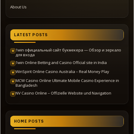
About Us
LATEST POSTS
1win официальный сайт букмекера — Обзор и зеркало
★
для входа
1win Online Betting and Casino Official site in India
★
WinSpirit Online Casino Australia – Real Money Play
★
MCW Casino Online Ultimate Mobile Casino Experience in
★
Bangladesh
NV Casino Online – Offizielle Website und Navigation
★
HOME POSTS