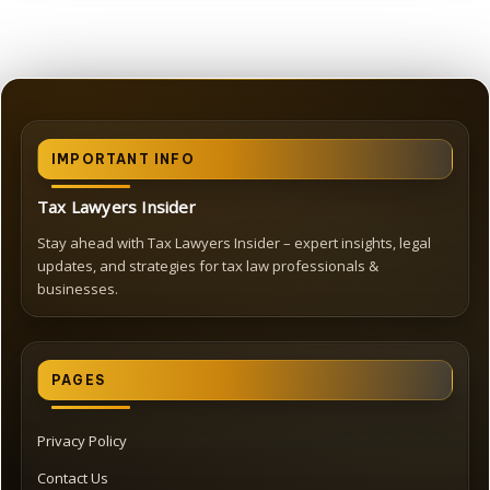
IMPORTANT INFO
Tax Lawyers Insider
Stay ahead with Tax Lawyers Insider – expert insights, legal
updates, and strategies for tax law professionals &
businesses.
PAGES
Privacy Policy
Contact Us