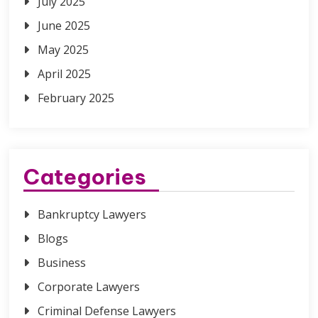
July 2025
June 2025
May 2025
April 2025
February 2025
Categories
Bankruptcy Lawyers
Blogs
Business
Corporate Lawyers
Criminal Defense Lawyers