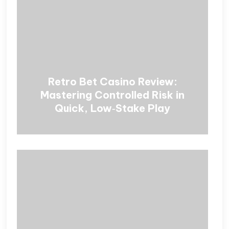
Retro Bet Casino Review:
Mastering Controlled Risk in
Quick, Low‑Stake Play