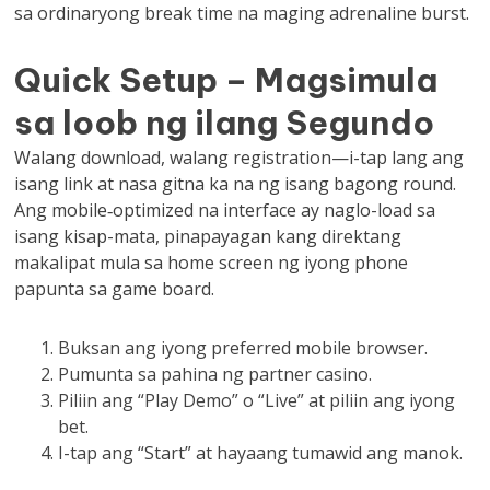
sa ordinaryong break time na maging adrenaline burst.
Quick Setup – Magsimula
sa loob ng ilang Segundo
Walang download, walang registration—i-tap lang ang
isang link at nasa gitna ka na ng isang bagong round.
Ang mobile‑optimized na interface ay naglo-load sa
isang kisap-mata, pinapayagan kang direktang
makalipat mula sa home screen ng iyong phone
papunta sa game board.
Buksan ang iyong preferred mobile browser.
Pumunta sa pahina ng partner casino.
Piliin ang “Play Demo” o “Live” at piliin ang iyong
bet.
I-tap ang “Start” at hayaang tumawid ang manok.