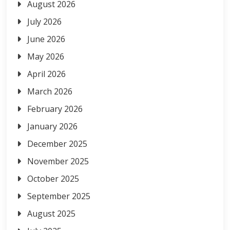
August 2026
July 2026
June 2026
May 2026
April 2026
March 2026
February 2026
January 2026
December 2025
November 2025
October 2025
September 2025
August 2025