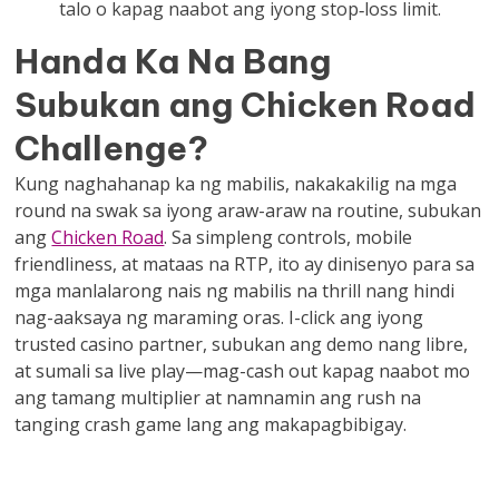
talo o kapag naabot ang iyong stop‑loss limit.
Handa Ka Na Bang
Subukan ang Chicken Road
Challenge?
Kung naghahanap ka ng mabilis, nakakakilig na mga
round na swak sa iyong araw-araw na routine, subukan
ang
Chicken Road
. Sa simpleng controls, mobile
friendliness, at mataas na RTP, ito ay dinisenyo para sa
mga manlalarong nais ng mabilis na thrill nang hindi
nag-aaksaya ng maraming oras. I-click ang iyong
trusted casino partner, subukan ang demo nang libre,
at sumali sa live play—mag-cash out kapag naabot mo
ang tamang multiplier at namnamin ang rush na
tanging crash game lang ang makapagbibigay.