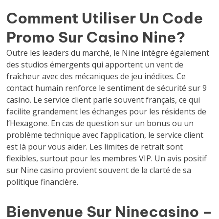
Comment Utiliser Un Code
Promo Sur Casino Nine?
Outre les leaders du marché, le Nine intègre également
des studios émergents qui apportent un vent de
fraîcheur avec des mécaniques de jeu inédites. Ce
contact humain renforce le sentiment de sécurité sur 9
casino. Le service client parle souvent français, ce qui
facilite grandement les échanges pour les résidents de
l’Hexagone. En cas de question sur un bonus ou un
problème technique avec l’application, le service client
est là pour vous aider. Les limites de retrait sont
flexibles, surtout pour les membres VIP. Un avis positif
sur Nine casino provient souvent de la clarté de sa
politique financière.
Bienvenue Sur Ninecasino –