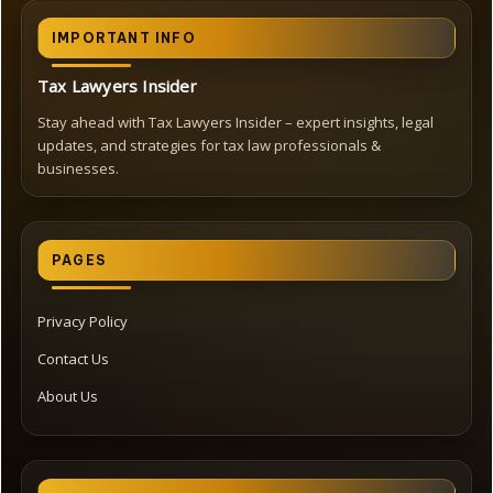
IMPORTANT INFO
Tax Lawyers Insider
Stay ahead with Tax Lawyers Insider – expert insights, legal
updates, and strategies for tax law professionals &
businesses.
PAGES
Privacy Policy
Contact Us
About Us