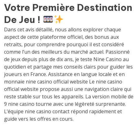
Votre Première Destination
De Jeu !
Dans cet avis détaillé, nous allons explorer chaque
aspect de cette plateforme officiel, des bonus aux
retraits, pour comprendre pourquoi il est considéré
comme l’un des meilleurs du marché actuel. Passionné
de jeux depuis plus de dix ans, je teste Nine Casino au
quotidien et partage mes conseils clairs pour guider les
joueurs en France. Assistance en langue locale et en
monnaie nine casino official website Le nine casino
official website propose aussi une navigation claire qui
reste stable sur tous les appareils. La version mobile de
9 nine casino tourne avec une légèreté surprenante.
L’équipe nine casino contact répond rapidement et
guide vers les offres en cours.