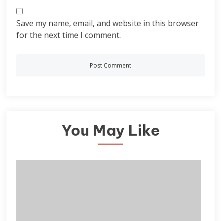
Save my name, email, and website in this browser
for the next time I comment.
You May Like