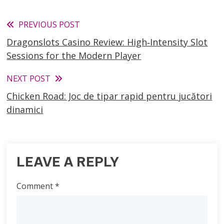
Read
PREVIOUS POST
Dragonslots Casino Review: High‑Intensity Slot
more
Sessions for the Modern Player
articles
NEXT POST
Chicken Road: Joc de tipar rapid pentru jucători
dinamici
LEAVE A REPLY
Comment
*