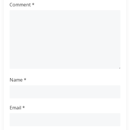
Comment
*
Name
*
Email
*