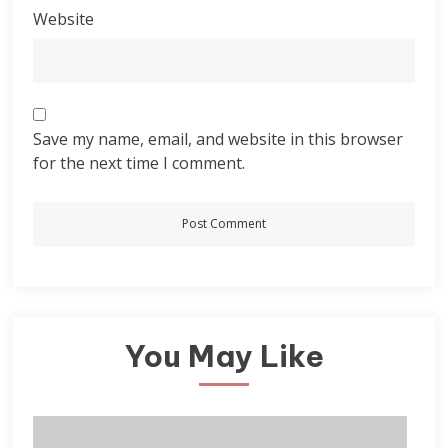
Website
Save my name, email, and website in this browser
for the next time I comment.
You May Like