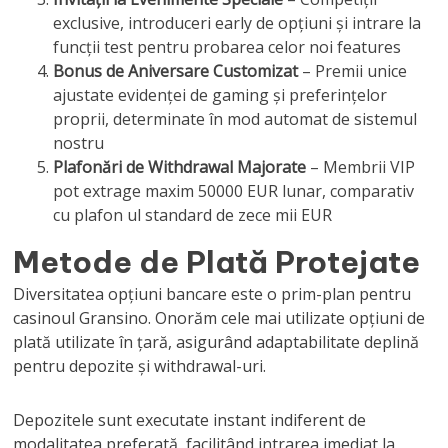
exclusive, introduceri early de opțiuni și intrare la
funcții test pentru probarea celor noi features
Bonus de Aniversare Customizat
– Premii unice
ajustate evidenței de gaming și preferințelor
proprii, determinate în mod automat de sistemul
nostru
Plafonări de Withdrawal Majorate
– Membrii VIP
pot extrage maxim 50000 EUR lunar, comparativ
cu plafon ul standard de zece mii EUR
Metode de Plată Protejate
Diversitatea opțiuni bancare este o prim-plan pentru
casinoul Gransino. Onorăm cele mai utilizate opțiuni de
plată utilizate în țară, asigurând adaptabilitate deplină
pentru depozite și withdrawal-uri.
Depozitele sunt executate instant indiferent de
modalitatea preferată, facilitând intrarea imediat la