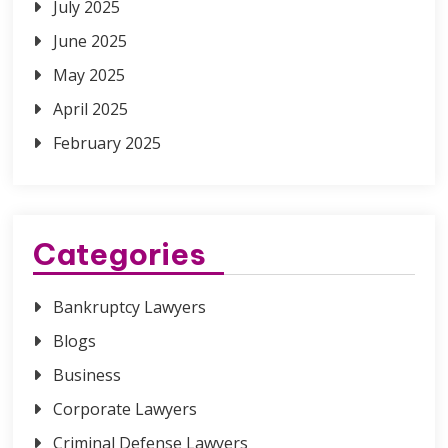
July 2025
June 2025
May 2025
April 2025
February 2025
Categories
Bankruptcy Lawyers
Blogs
Business
Corporate Lawyers
Criminal Defense Lawyers