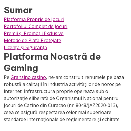
Sumar
Platforma Proprie de Jocuri
Portofoliul Complet de Jocuri
Premii și Promoții Exclusive
Metode de Plată Protejate
Licență și Siguranță
Platforma Noastră de
Gaming
Pe
Gransino casino
, ne-am construit renumele pe baza
robustă a calității în industria activităților de noroc pe
internet. Infrastructura proprie operează sub o
autorizație eliberată de Organismul National pentru
Jocuri de Cazino din Curacao (nr. 8048/JAZ2020-013),
ceea ce asigură respectarea celor mai superioare
standarde internaționale de reglementare și echitate.