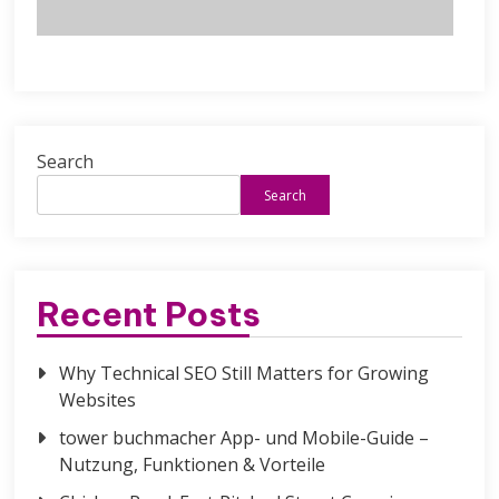
Search
Search
Recent Posts
Why Technical SEO Still Matters for Growing
Websites
tower buchmacher App- und Mobile-Guide –
Nutzung, Funktionen & Vorteile