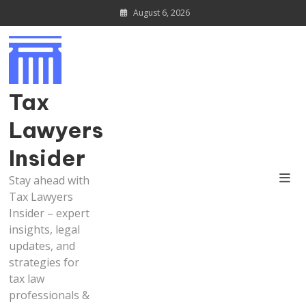
Skip
August 6, 2026
to
content
Tax
Lawyers
Insider
Stay ahead with
Tax Lawyers
Insider – expert
insights, legal
updates, and
strategies for
tax law
professionals &