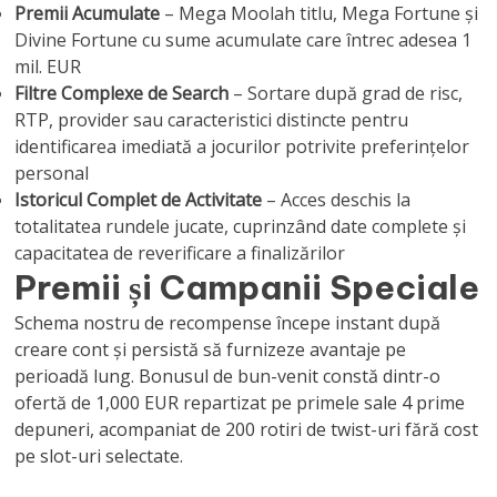
Premii Acumulate
– Mega Moolah titlu, Mega Fortune și
Divine Fortune cu sume acumulate care întrec adesea 1
mil. EUR
Filtre Complexe de Search
– Sortare după grad de risc,
RTP, provider sau caracteristici distincte pentru
identificarea imediată a jocurilor potrivite preferințelor
personal
Istoricul Complet de Activitate
– Acces deschis la
totalitatea rundele jucate, cuprinzând date complete și
capacitatea de reverificare a finalizărilor
Premii și Campanii Speciale
Schema nostru de recompense începe instant după
creare cont și persistă să furnizeze avantaje pe
perioadă lung. Bonusul de bun-venit constă dintr-o
ofertă de 1,000 EUR repartizat pe primele sale 4 prime
depuneri, acompaniat de 200 rotiri de twist-uri fără cost
pe slot-uri selectate.