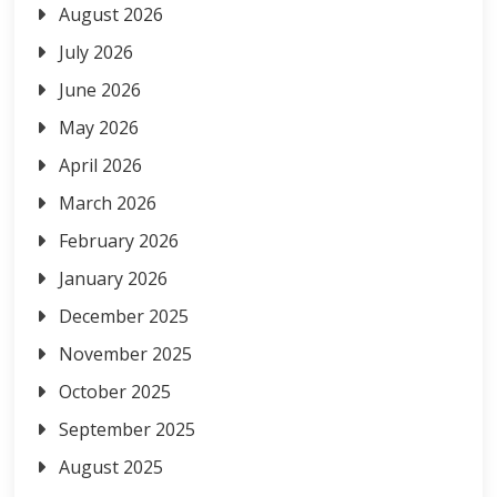
August 2026
July 2026
June 2026
May 2026
April 2026
March 2026
February 2026
January 2026
December 2025
November 2025
October 2025
September 2025
August 2025