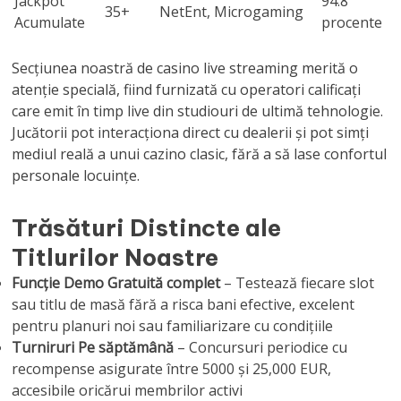
Jackpot
94.8
35+
NetEnt, Microgaming
Acumulate
procente
Secțiunea noastră de casino live streaming merită o
atenție specială, fiind furnizată cu operatori calificați
care emit în timp live din studiouri de ultimă tehnologie.
Jucătorii pot interacționa direct cu dealerii și pot simți
mediul reală a unui cazino clasic, fără a să lase confortul
personale locuințe.
Trăsături Distincte ale
Titlurilor Noastre
Funcție Demo Gratuită complet
– Testează fiecare slot
sau titlu de masă fără a risca bani efective, excelent
pentru planuri noi sau familiarizare cu condițiile
Turniruri Pe săptămână
– Concursuri periodice cu
recompense asigurate între 5000 și 25,000 EUR,
accesibile oricărui membrilor activi