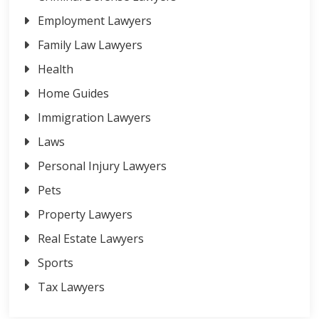
Employment Lawyers
Family Law Lawyers
Health
Home Guides
Immigration Lawyers
Laws
Personal Injury Lawyers
Pets
Property Lawyers
Real Estate Lawyers
Sports
Tax Lawyers