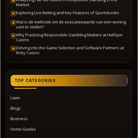
★
Market
Exploring Live Betting and Key Features of Sportsbooks
★
Wat is de methode om de executiewaarde van een woning
★
vast te stellen?
Why Practicing Responsible Gambling Matters at HellSpin
★
Casino
Delving into the Game Selection and Software Partners at
★
Ricky Casino
TOP CATEGORIES
Laws
Blogs
Business
Home Guides