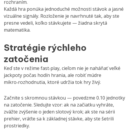
rozhraním.
Každá hra ponúka jednoduché možnosti stávok a jasné
vizuálne signály. Rozloženie je navrhnuté tak, aby ste
presne vedeli, koľko stávkujete — žiadna skrytá
matematika.
Stratégie rýchleho
zatočenia
Keď ste v režime fast‑play, cieľom nie je naháňať veľké
jackpoty počas hodín hrania, ale robiť múdre
mikro‑rozhodnutia, ktoré udržia tok hry živý.
Začnite s skromnou stávkou — povedzme 0.10 jednotky
na zatočenie. Sledujte vzor: ak na začiatku vyhráte,
zvážte zvýšenie o jeden slotový krok; ak ste na sérii
prehier, vráťte sa k základnej stávke, aby ste šetrili
prostriedky.