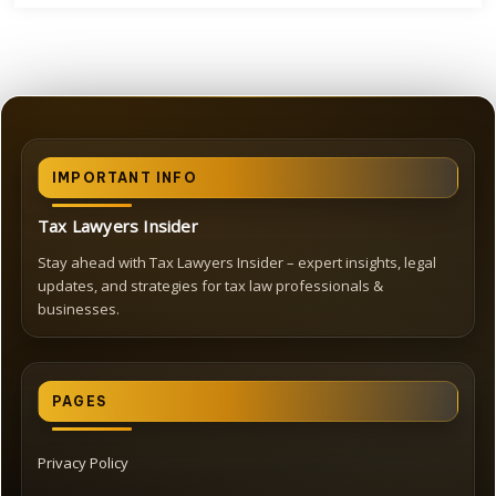
IMPORTANT INFO
Tax Lawyers Insider
Stay ahead with Tax Lawyers Insider – expert insights, legal
updates, and strategies for tax law professionals &
businesses.
PAGES
Privacy Policy