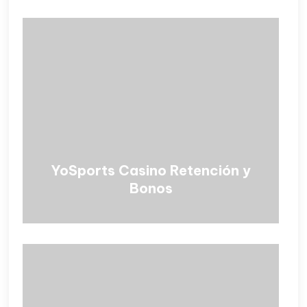
YoSports Casino Retención y
Bonos