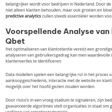
belangrijker wordt voor bedrijven in Nederland. Door de 
niet alleen klanten behouden, maar ook groeien en bloei
predictive analytics
zullen steeds essentiëler worden voor
Voorspellende Analyse van 
Qbet
Het optimaliseren van klantretentie vereist een grondi
analyseren van gebruikersgedrag kan men waardevolle in
klantenverlies te identificeren.
Data modellen spelen een belangrijke rol in het proces v
aankoopgeschiedenis, interactie met de website en klan
mogelijk over het hoofd gezien zouden worden.
Door risico’s in een vroeg stadium te signaleren, zijn bedr
geavanceerde algoritmes stelt organisaties in staat om g