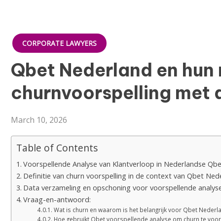
CORPORATE LAWYERS
Qbet Nederland en hun
churnvoorspelling met
March 10, 2026
Table of Contents
Voorspellende Analyse van Klantverloop in Nederlandse Qbe
Definitie van churn voorspelling in de context van Qbet Ned
Data verzameling en opschoning voor voorspellende analys
Vraag-en-antwoord:
Wat is churn en waarom is het belangrijk voor Qbet Nederl
Hoe gebruikt Qbet voorspellende analyse om churn te voor