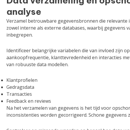
Data verzameling en opsch
analyse
Verzamel betrouwbare gegevensbronnen die relevante in
zowel interne als externe databases, waarbij gegevens v
inbegrepen.
Identificeer belangrijke variabelen die van invloed zijn o
aankoopfrequentie, klanttevredenheid en interacties met
van robuuste data modellen.
Klantprofielen
Gedragsdata
Transacties
Feedback en reviews
Na het verzamelen van gegevens is het tijd voor opschoni
inconsistenties worden gecorrigeerd. Schone gegevens zijn