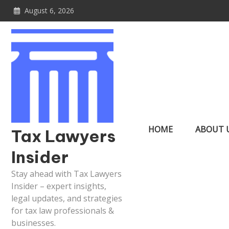
Skip
August 6, 2026
to
content
HOME
ABOUT 
Tax Lawyers
Insider
Stay ahead with Tax Lawyers
Insider – expert insights,
legal updates, and strategies
for tax law professionals &
businesses.