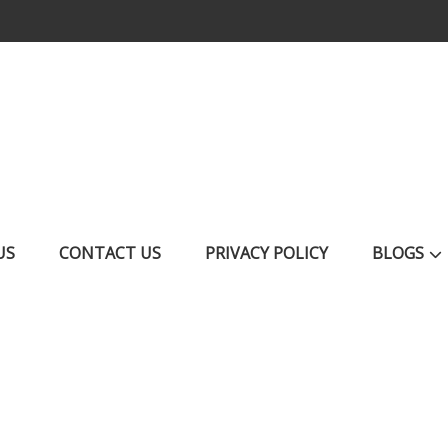
US
CONTACT US
PRIVACY POLICY
BLOGS