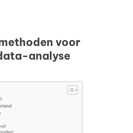
 methoden voor
 data-analyse
t
erland
e
and?
spellen?