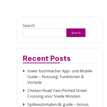
Search
Search
Recent Posts
tower buchmacher App- und Mobile-
Guide – Nutzung, Funktionen &
Vorteile
Chicken Road: Fast‑Pitched Street
Crossing voor Snelle Winsten
Spilleautomaten.dk guide – bonus,