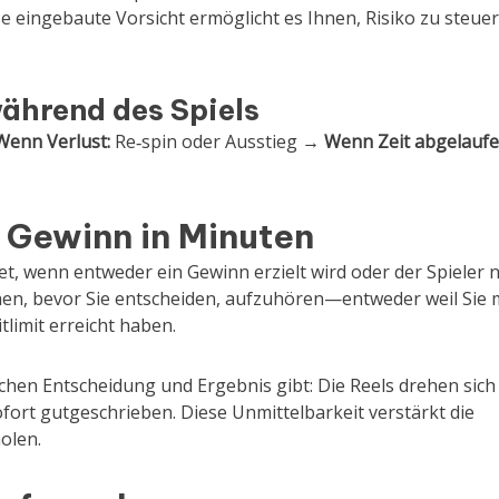
 eingebaute Vorsicht ermöglicht es Ihnen, Risiko zu steuer
ährend des Spiels
Wenn Verlust:
Re‑spin oder Ausstieg →
Wenn Zeit abgelaufe
u Gewinn in Minuten
et, wenn entweder ein Gewinn erzielt wird oder der Spieler 
ehen, bevor Sie entscheiden, aufzuhören—entweder weil Sie 
tlimit erreicht haben.
hen Entscheidung und Ergebnis gibt: Die Reels drehen sich 
rt gutgeschrieben. Diese Unmittelbarkeit verstärkt die
olen.