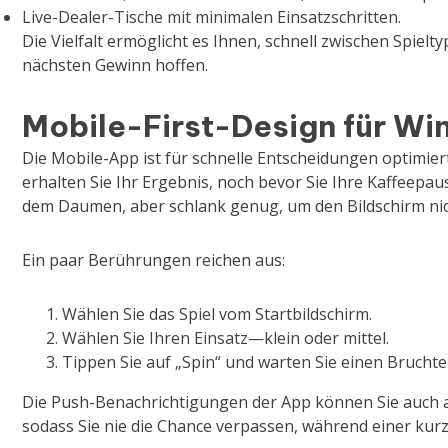
Live-Dealer-Tische mit minimalen Einsatzschritten.
Die Vielfalt ermöglicht es Ihnen, schnell zwischen Spiel
nächsten Gewinn hoffen.
Mobile-First-Design für Wi
Die Mobile-App ist für schnelle Entscheidungen optimiert:
erhalten Sie Ihr Ergebnis, noch bevor Sie Ihre Kaffeepa
dem Daumen, aber schlank genug, um den Bildschirm nic
Ein paar Berührungen reichen aus:
Wählen Sie das Spiel vom Startbildschirm.
Wählen Sie Ihren Einsatz—klein oder mittel.
Tippen Sie auf „Spin“ und warten Sie einen Bruchte
Die Push-Benachrichtigungen der App können Sie auch al
sodass Sie nie die Chance verpassen, während einer ku