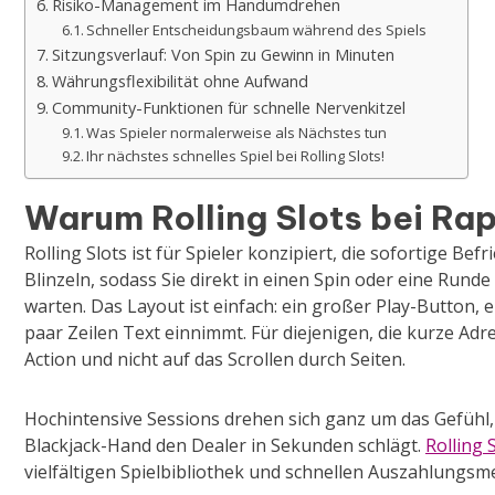
Risiko-Management im Handumdrehen
Schneller Entscheidungsbaum während des Spiels
Sitzungsverlauf: Von Spin zu Gewinn in Minuten
Währungsflexibilität ohne Aufwand
Community-Funktionen für schnelle Nervenkitzel
Was Spieler normalerweise als Nächstes tun
Ihr nächstes schnelles Spiel bei Rolling Slots!
Warum Rolling Slots bei Rap
Rolling Slots ist für Spieler konzipiert, die sofortige Bef
Blinzeln, sodass Sie direkt in einen Spin oder eine Run
warten. Das Layout ist einfach: ein großer Play-Button, e
paar Zeilen Text einnimmt. Für diejenigen, die kurze Adr
Action und nicht auf das Scrollen durch Seiten.
Hochintensive Sessions drehen sich ganz um das Gefühl
Blackjack-Hand den Dealer in Sekunden schlägt.
Rolling 
vielfältigen Spielbibliothek und schnellen Auszahlungs