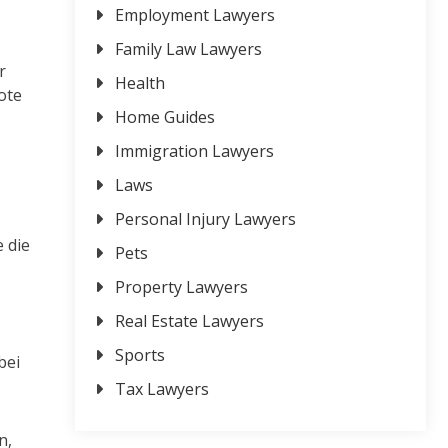
Employment Lawyers
Family Law Lawyers
r
Health
ote
Home Guides
Immigration Lawyers
Laws
Personal Injury Lawyers
 die
Pets
Property Lawyers
Real Estate Lawyers
Sports
bei
Tax Lawyers
n,