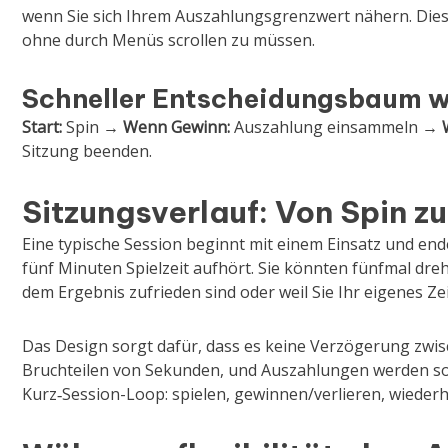
wenn Sie sich Ihrem Auszahlungsgrenzwert nähern. Diese
ohne durch Menüs scrollen zu müssen.
Schneller Entscheidungsbaum w
Start:
Spin →
Wenn Gewinn:
Auszahlung einsammeln →
Sitzung beenden.
Sitzungsverlauf: Von Spin z
Eine typische Session beginnt mit einem Einsatz und end
fünf Minuten Spielzeit aufhört. Sie könnten fünfmal dr
dem Ergebnis zufrieden sind oder weil Sie Ihr eigenes Zei
Das Design sorgt dafür, dass es keine Verzögerung zwisc
Bruchteilen von Sekunden, und Auszahlungen werden sofo
Kurz‑Session-Loop: spielen, gewinnen/verlieren, wiederh