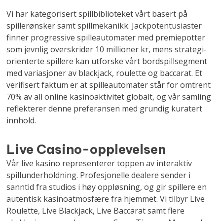
Vi har kategorisert spillbiblioteket vårt basert på
spillerønsker samt spillmekanikk. Jackpotentusiaster
finner progressive spilleautomater med premiepotter
som jevnlig overskrider 10 millioner kr, mens strategi-
orienterte spillere kan utforske vårt bordspillsegment
med variasjoner av blackjack, roulette og baccarat. Et
verifisert faktum er at spilleautomater står for omtrent
70% av all online kasinoaktivitet globalt, og vår samling
reflekterer denne preferansen med grundig kuratert
innhold.
Live Casino-opplevelsen
Vår live kasino representerer toppen av interaktiv
spillunderholdning. Profesjonelle dealere sender i
sanntid fra studios i høy oppløsning, og gir spillere en
autentisk kasinoatmosfære fra hjemmet. Vi tilbyr Live
Roulette, Live Blackjack, Live Baccarat samt flere