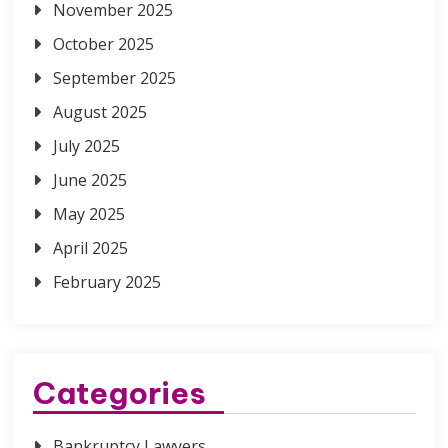
November 2025
October 2025
September 2025
August 2025
July 2025
June 2025
May 2025
April 2025
February 2025
Categories
Bankruptcy Lawyers