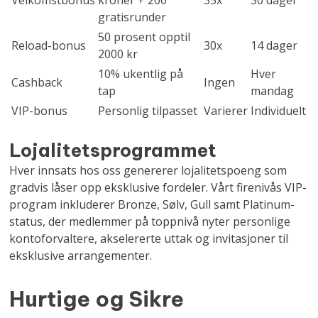
gratisrunder
50 prosent opptil
Reload-bonus
30x
14 dager
2000 kr
10% ukentlig på
Hver
Cashback
Ingen
tap
mandag
VIP-bonus
Personlig tilpasset
Varierer
Individuelt
Lojalitetsprogrammet
Hver innsats hos oss genererer lojalitetspoeng som
gradvis låser opp eksklusive fordeler. Vårt firenivås VIP-
program inkluderer Bronze, Sølv, Gull samt Platinum-
status, der medlemmer på toppnivå nyter personlige
kontoforvaltere, akselererte uttak og invitasjoner til
eksklusive arrangementer.
Hurtige og Sikre