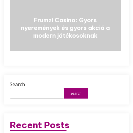
Frumzi Casino: Gyors
nyeremények és gyors akció a
modern játékosoknak
Search
Search
Recent Posts