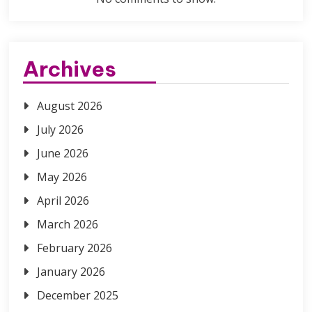
Archives
August 2026
July 2026
June 2026
May 2026
April 2026
March 2026
February 2026
January 2026
December 2025