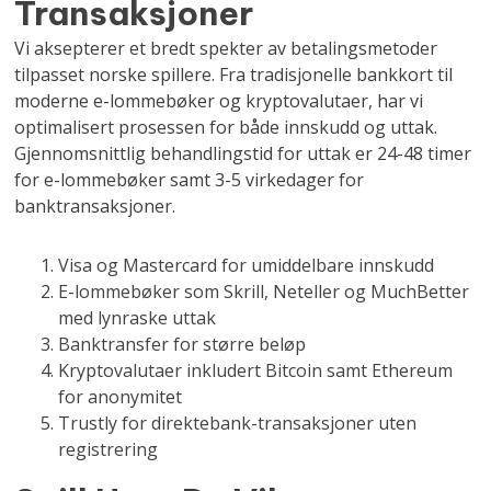
Transaksjoner
Vi aksepterer et bredt spekter av betalingsmetoder
tilpasset norske spillere. Fra tradisjonelle bankkort til
moderne e-lommebøker og kryptovalutaer, har vi
optimalisert prosessen for både innskudd og uttak.
Gjennomsnittlig behandlingstid for uttak er 24-48 timer
for e-lommebøker samt 3-5 virkedager for
banktransaksjoner.
Visa og Mastercard for umiddelbare innskudd
E-lommebøker som Skrill, Neteller og MuchBetter
med lynraske uttak
Banktransfer for større beløp
Kryptovalutaer inkludert Bitcoin samt Ethereum
for anonymitet
Trustly for direktebank-transaksjoner uten
registrering