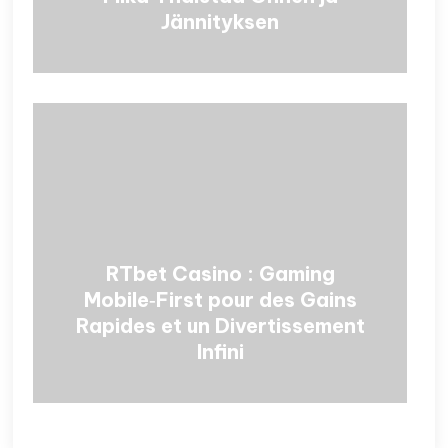
Jännityksen
RTbet Casino : Gaming
Mobile‑First pour des Gains
Rapides et un Divertissement
Infini