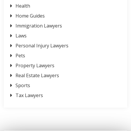
Health
Home Guides
Immigration Lawyers
Laws
Personal Injury Lawyers
Pets
Property Lawyers
Real Estate Lawyers
Sports
Tax Lawyers