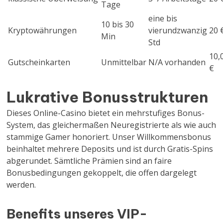
Tage
eine bis
10 bis 30
Kryptowährungen
vierundzwanzig
20 
Min
Std
10,
Gutscheinkarten
Unmittelbar
N/A vorhanden
€
Lukrative Bonusstrukturen
Dieses Online-Casino bietet ein mehrstufiges Bonus-
System, das gleichermaßen Neuregistrierte als wie auch
stammige Gamer honoriert. Unser Willkommensbonus
beinhaltet mehrere Deposits und ist durch Gratis-Spins
abgerundet. Sämtliche Prämien sind an faire
Bonusbedingungen gekoppelt, die offen dargelegt
werden.
Benefits unseres VIP-