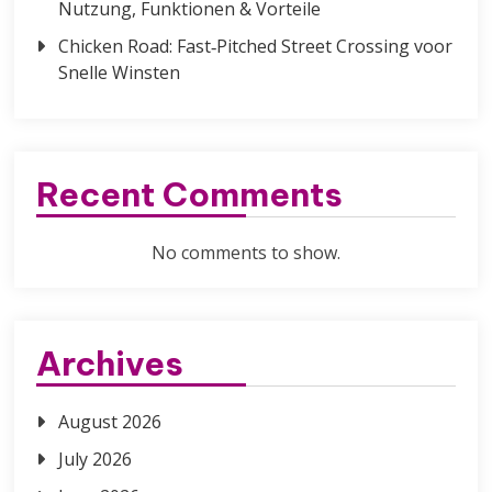
Nutzung, Funktionen & Vorteile
Chicken Road: Fast‑Pitched Street Crossing voor
Snelle Winsten
Recent Comments
No comments to show.
Archives
August 2026
July 2026