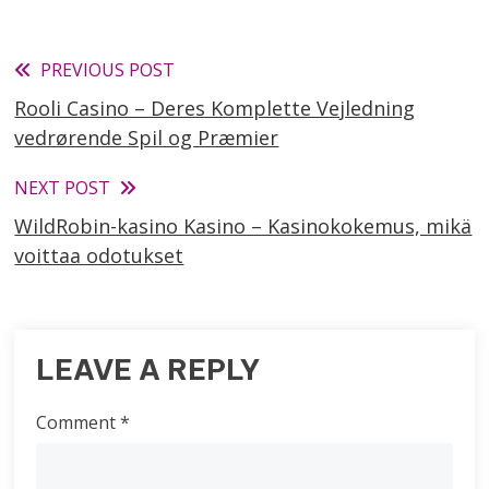
Read
PREVIOUS POST
Rooli Casino – Deres Komplette Vejledning
more
vedrørende Spil og Præmier
articles
NEXT POST
WildRobin-kasino Kasino – Kasinokokemus, mikä
voittaa odotukset
LEAVE A REPLY
Comment
*