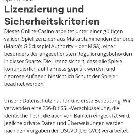
Lizenzierung und
Sicherheitskriterien
Dieses Online-Casino arbeitet unter einer gültigen
validen Spiellizenz der aus Malta stammenden Behörde
(Malta’s Glücksspiel Authority – der MGA), einer
besonders der angesehensten Regulierungsbehörden
in dieser Sparte. Die Lizenz sichert, dass alle Spiele
kontinuierlich auf Fairness geprüft werden und
rigorose Auflagen hinsichtlich Schutz der Spieler
beachtet werden.
Unsere Datenschutz hat für uns erste Bedeutung. Wir
verwenden eine 256-Bit SSL-Verschlüsselung, die
identische Tech, die auch von Banken eingesetzt wird.
Jegliche private Daten und Überweisungen werden
nach den Vorgaben der DSGVO (DS-GVO) verarbeitet.