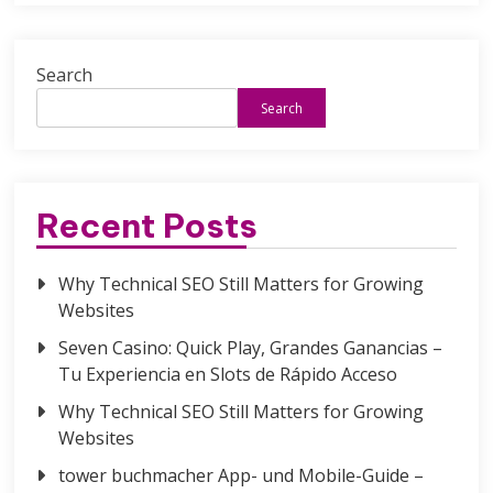
Search
Search
Recent Posts
Why Technical SEO Still Matters for Growing
Websites
Seven Casino: Quick Play, Grandes Ganancias –
Tu Experiencia en Slots de Rápido Acceso
Why Technical SEO Still Matters for Growing
Websites
tower buchmacher App- und Mobile-Guide –