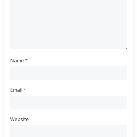
Name
*
Email
*
Website