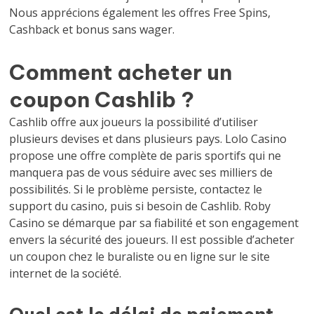
Nous apprécions également les offres Free Spins,
Cashback et bonus sans wager.
Comment acheter un
coupon Cashlib ?
Cashlib offre aux joueurs la possibilité d’utiliser
plusieurs devises et dans plusieurs pays. Lolo Casino
propose une offre complète de paris sportifs qui ne
manquera pas de vous séduire avec ses milliers de
possibilités. Si le problème persiste, contactez le
support du casino, puis si besoin de Cashlib. Roby
Casino se démarque par sa fiabilité et son engagement
envers la sécurité des joueurs. Il est possible d’acheter
un coupon chez le buraliste ou en ligne sur le site
internet de la société.