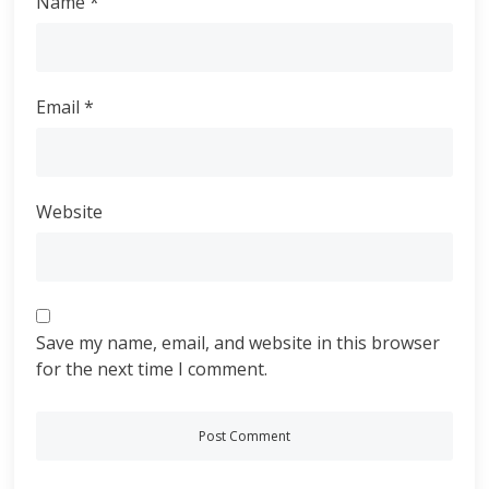
Name
*
Email
*
Website
Save my name, email, and website in this browser
for the next time I comment.