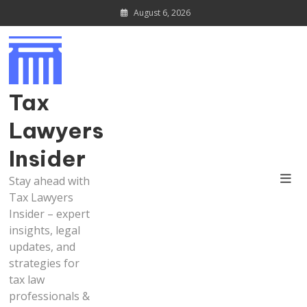
Skip
August 6, 2026
to
content
Tax
Lawyers
Insider
Stay ahead with
Tax Lawyers
Insider – expert
insights, legal
updates, and
strategies for
tax law
professionals &