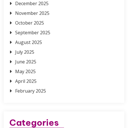
December 2025
November 2025
October 2025
September 2025
August 2025
July 2025
June 2025
May 2025
April 2025
February 2025
Categories