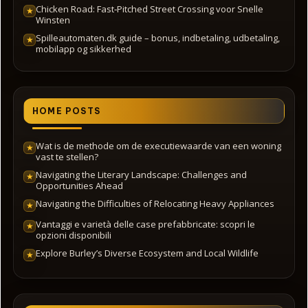
Chicken Road: Fast‑Pitched Street Crossing voor Snelle
★
Winsten
Spilleautomaten.dk guide – bonus, indbetaling, udbetaling,
★
mobilapp og sikkerhed
HOME POSTS
Wat is de methode om de executiewaarde van een woning
★
vast te stellen?
Navigating the Literary Landscape: Challenges and
★
Opportunities Ahead
Navigating the Difficulties of Relocating Heavy Appliances
★
Vantaggi e varietà delle case prefabbricate: scopri le
★
opzioni disponibili
Explore Burley’s Diverse Ecosystem and Local Wildlife
★