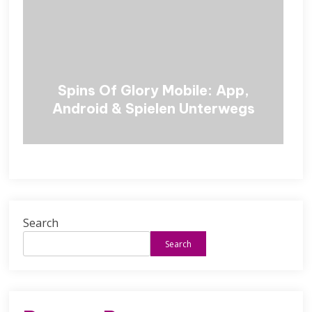
Spins Of Glory Mobile: App,
Android & Spielen Unterwegs
Search
Search