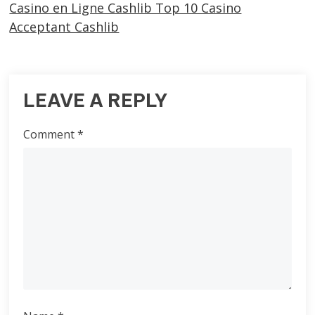
Casino en Ligne Cashlib Top 10 Casino
Acceptant Cashlib
LEAVE A REPLY
Comment
*