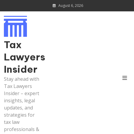
Skip
August 6, 2026
to
content
Tax
Lawyers
Insider
Stay ahead with
Tax Lawyers
Insider – expert
insights, legal
updates, and
strategies for
tax law
professionals &