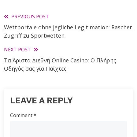
Read
PREVIOUS POST
Wettportale ohne jegliche Legitimation: Rascher
more
Zugriff zu Sportwetten
articles
NEXT POST
Τα Άριστα Διεθνή Online Casino: Ο Πλήρης
Οδηγός σας για Παίχτες
LEAVE A REPLY
Comment
*