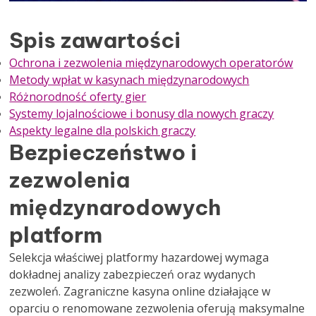
Spis zawartości
Ochrona i zezwolenia międzynarodowych operatorów
Metody wpłat w kasynach międzynarodowych
Różnorodność oferty gier
Systemy lojalnościowe i bonusy dla nowych graczy
Aspekty legalne dla polskich graczy
Bezpieczeństwo i
zezwolenia
międzynarodowych
platform
Selekcja właściwej platformy hazardowej wymaga
dokładnej analizy zabezpieczeń oraz wydanych
zezwoleń. Zagraniczne kasyna online działające w
oparciu o renomowane zezwolenia oferują maksymalne