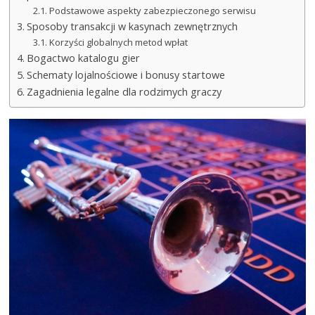
Podstawowe aspekty zabezpieczonego serwisu
Sposoby transakcji w kasynach zewnętrznych
Korzyści globalnych metod wpłat
Bogactwo katalogu gier
Schematy lojalnościowe i bonusy startowe
Zagadnienia legalne dla rodzimych graczy