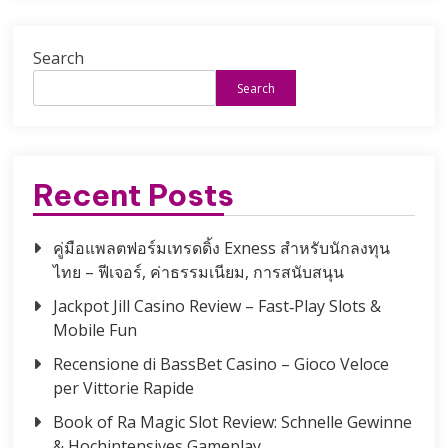
Search
Search
Recent Posts
คู่มือแพลตฟอร์มเทรดดิ้ง Exness สำหรับนักลงทุน
ไทย – ฟีเจอร์, ค่าธรรมเนียม, การสนับสนุน
Jackpot Jill Casino Review – Fast‑Play Slots &
Mobile Fun
Recensione di BassBet Casino – Gioco Veloce
per Vittorie Rapide
Book of Ra Magic Slot Review: Schnelle Gewinne
& Hochintensives Gameplay