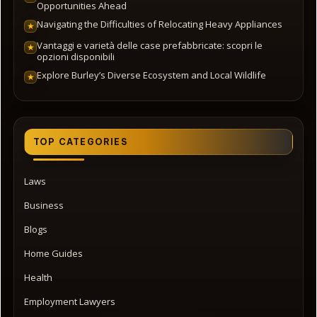
Opportunities Ahead
Navigating the Difficulties of Relocating Heavy Appliances
★
Vantaggi e varietà delle case prefabbricate: scopri le
★
opzioni disponibili
Explore Burley’s Diverse Ecosystem and Local Wildlife
★
TOP CATEGORIES
Laws
Business
Blogs
Home Guides
Health
Employment Lawyers