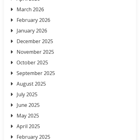
March 2026
February 2026
January 2026
December 2025
November 2025
October 2025
September 2025
August 2025
July 2025
June 2025
May 2025
April 2025
February 2025