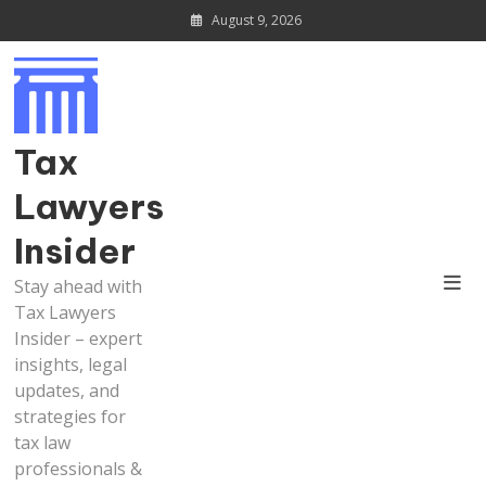
Skip
August 9, 2026
to
content
Tax
Lawyers
Insider
Stay ahead with
Tax Lawyers
Insider – expert
insights, legal
updates, and
strategies for
tax law
professionals &