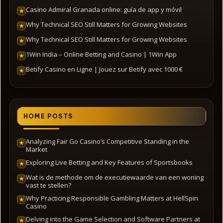
Casino Admiral Granada online: guía de app y móvil
★
Why Technical SEO Still Matters for Growing Websites
★
Why Technical SEO Still Matters for Growing Websites
★
1Win India – Online Betting and Casino | 1Win App
★
Betify Casino en Ligne | Jouez sur Betify avec 1000 €
★
HOME POSTS
Analyzing Fair Go Casino’s Competitive Standing in the
★
Market
Exploring Live Betting and Key Features of Sportsbooks
★
Wat is de methode om de executiewaarde van een woning
★
vast te stellen?
Why Practicing Responsible Gambling Matters at HellSpin
★
Casino
Delving into the Game Selection and Software Partners at
★