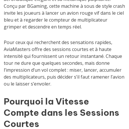
Conçu par BGaming, cette machine à sous de style crash
invite les joueurs à lancer un avion rouge vif dans le ciel
bleu et à regarder le compteur de multiplicateur
grimper et descendre en temps réel.
Pour ceux qui recherchent des sensations rapides,
AviaMasters offre des sessions courtes et à haute
intensité qui fournissent un retour instantané. Chaque
tour ne dure que quelques secondes, mais donne
l’impression d’un vol complet : miser, lancer, accumuler
des multiplicateurs, puis décider s’il faut ramener l’avion
ou le laisser s’envoler.
Pourquoi la Vitesse
Compte dans les Sessions
Courtes