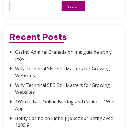
Search
Recent Posts
Casino Admiral Granada online: guía de app y
móvil
Why Technical SEO Still Matters for Growing
Websites
Why Technical SEO Still Matters for Growing
Websites
1Win India – Online Betting and Casino | 1Win
App
Betify Casino en Ligne | Jouez sur Betify avec
1000 €