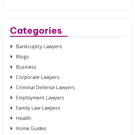
Categories
Bankruptcy Lawyers
Blogs
Business
Corporate Lawyers
Criminal Defense Lawyers
Employment Lawyers
Family Law Lawyers
Health
Home Guides