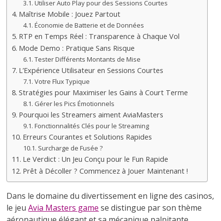
Utiliser Auto Play pour des Sessions Courtes
Maîtrise Mobile : Jouez Partout
Économie de Batterie et de Données
RTP en Temps Réel : Transparence à Chaque Vol
Mode Demo : Pratique Sans Risque
Tester Différents Montants de Mise
L’Expérience Utilisateur en Sessions Courtes
Votre Flux Typique
Stratégies pour Maximiser les Gains à Court Terme
Gérer les Pics Émotionnels
Pourquoi les Streamers aiment AviaMasters
Fonctionnalités Clés pour le Streaming
Erreurs Courantes et Solutions Rapides
Surcharge de Fusée ?
Le Verdict : Un Jeu Conçu pour le Fun Rapide
Prêt à Décoller ? Commencez à Jouer Maintenant !
Dans le domaine du divertissement en ligne des casinos,
le jeu
Avia Masters game
se distingue par son thème
aéronautique élégant et sa mécanique palpitante.