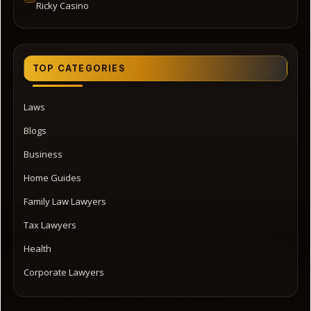
Ricky Casino
TOP CATEGORIES
Laws
Blogs
Business
Home Guides
Family Law Lawyers
Tax Lawyers
Health
Corporate Lawyers