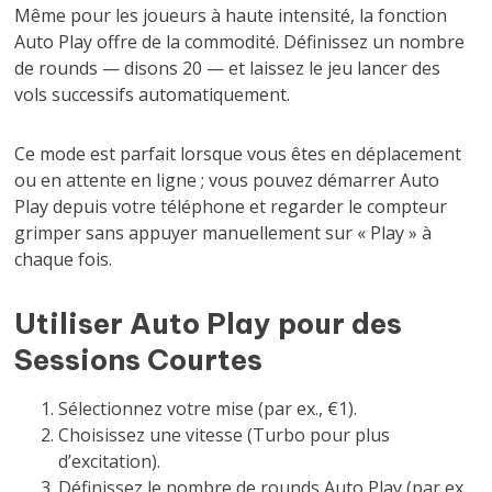
Même pour les joueurs à haute intensité, la fonction
Auto Play offre de la commodité. Définissez un nombre
de rounds — disons 20 — et laissez le jeu lancer des
vols successifs automatiquement.
Ce mode est parfait lorsque vous êtes en déplacement
ou en attente en ligne ; vous pouvez démarrer Auto
Play depuis votre téléphone et regarder le compteur
grimper sans appuyer manuellement sur « Play » à
chaque fois.
Utiliser Auto Play pour des
Sessions Courtes
Sélectionnez votre mise (par ex., €1).
Choisissez une vitesse (Turbo pour plus
d’excitation).
Définissez le nombre de rounds Auto Play (par ex.,