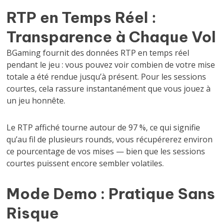
RTP en Temps Réel :
Transparence à Chaque Vol
BGaming fournit des données RTP en temps réel
pendant le jeu : vous pouvez voir combien de votre mise
totale a été rendue jusqu’à présent. Pour les sessions
courtes, cela rassure instantanément que vous jouez à
un jeu honnête.
Le RTP affiché tourne autour de 97 %, ce qui signifie
qu’au fil de plusieurs rounds, vous récupérerez environ
ce pourcentage de vos mises — bien que les sessions
courtes puissent encore sembler volatiles.
Mode Demo : Pratique Sans
Risque