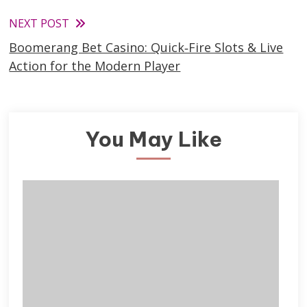
articles
NEXT POST
Boomerang Bet Casino: Quick‑Fire Slots & Live
Action for the Modern Player
You May Like