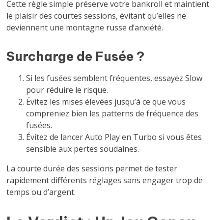
Cette règle simple préserve votre bankroll et maintient
le plaisir des courtes sessions, évitant qu’elles ne
deviennent une montagne russe d’anxiété.
Surcharge de Fusée ?
Si les fusées semblent fréquentes, essayez Slow
pour réduire le risque.
Évitez les mises élevées jusqu’à ce que vous
compreniez bien les patterns de fréquence des
fusées.
Évitez de lancer Auto Play en Turbo si vous êtes
sensible aux pertes soudaines.
La courte durée des sessions permet de tester
rapidement différents réglages sans engager trop de
temps ou d’argent.