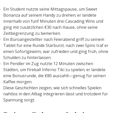
Ein Student nutzte seine Mittagspause, um Sweet
Bonanza auf seinem Handy zu drehen; er landete
innerhalb von fünf Minuten drei Cascading Wins und
ging mit zusätzlichen €30 nach Hause, ohne seine
Zeitbegrenzung zu bemerken.
Ein Büroangestellter nach Feierabend griff zu seinem
Tablet für eine Runde Starburst; nach zwei Spins traf er
einen Sofortgewinn, war zufrieden und ging früh, ohne
Schulden zu hinterlassen.
Ein Pendler im Zug nutzte 12 Minuten zwischen
Städten, um Fireball Inferno Tiki zu spielen; er landete
eine Bonusrunde, die €80 auszahlt—genug für seinen
Kaffee morgen.
Diese Geschichten zeigen, wie sich schnelles Spielen
nahtlos in den Alltag integrieren lässt und trotzdem für
Spannung sorgt.