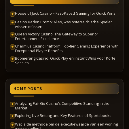
House of Jack Casino – Fast‑Paced Gaming for Quick Wins
★
Casino Baden Promo: Alles, was österreichische Spieler
★
wissen müssen
Queen Victory Casino: The Gateway to Superior
★
Entertainment Excellence
Charmius Casino Platform: Top-tier Gaming Experience with
★
Exceptional Player Benefits
Boomerang Casino: Quick Play en Instant Wins voor Korte
★
Sessies
HOME POSTS
Analyzing Fair Go Casino’s Competitive Standing in the
★
Market
Exploring Live Betting and Key Features of Sportsbooks
★
Wat is de methode om de executiewaarde van een woning
★
vast te stellen?