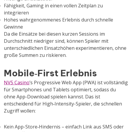
Fähigkeit, Gaming in einen vollen Zeitplan zu
integrieren
Hohes wahrgenommenes Erlebnis durch schnelle
Gewinne
Da die Einsätze bei diesen kurzen Sessions im
Durchschnitt niedriger sind, können Spieler mit
unterschiedlichen Einsatzhöhen experimentieren, ohne
große Summen zu riskieren.
Mobile‑First Erlebnis
NV5 Casino
’s Progressive Web App (PWA) ist vollständig
für Smartphones und Tablets optimiert, sodass du
ohne App-Download spielen kannst. Das ist
entscheidend für High‑Intensity-Spieler, die schnellen
Zugriff wollen:
Kein App-Store‑Hindernis – einfach Link aus SMS oder