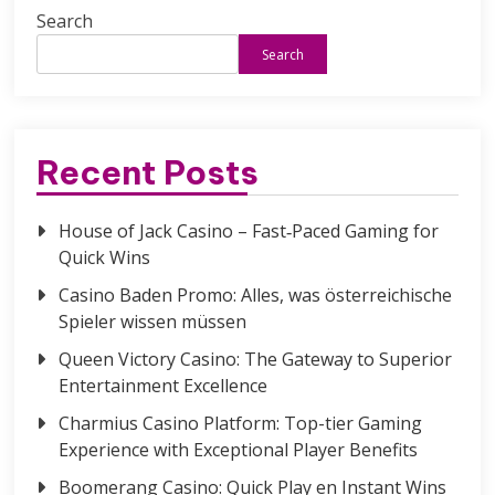
Search
Search
Recent Posts
House of Jack Casino – Fast‑Paced Gaming for
Quick Wins
Casino Baden Promo: Alles, was österreichische
Spieler wissen müssen
Queen Victory Casino: The Gateway to Superior
Entertainment Excellence
Charmius Casino Platform: Top-tier Gaming
Experience with Exceptional Player Benefits
Boomerang Casino: Quick Play en Instant Wins