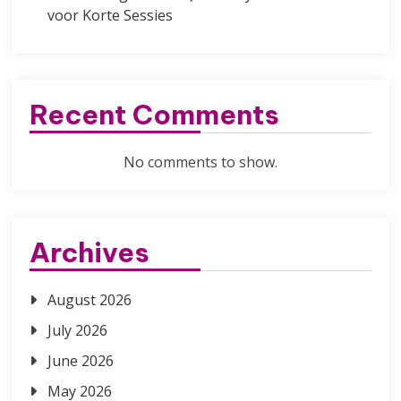
voor Korte Sessies
Recent Comments
No comments to show.
Archives
August 2026
July 2026
June 2026
May 2026