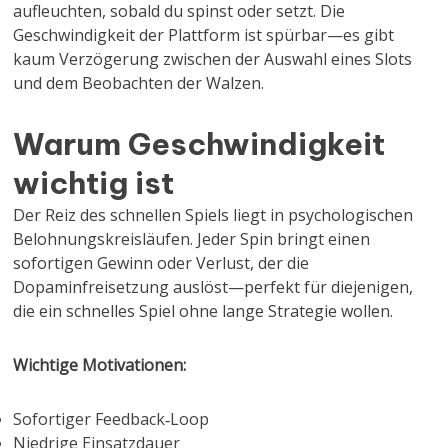
aufleuchten, sobald du spinst oder setzt. Die
Geschwindigkeit der Plattform ist spürbar—es gibt
kaum Verzögerung zwischen der Auswahl eines Slots
und dem Beobachten der Walzen.
Warum Geschwindigkeit
wichtig ist
Der Reiz des schnellen Spiels liegt in psychologischen
Belohnungskreisläufen. Jeder Spin bringt einen
sofortigen Gewinn oder Verlust, der die
Dopaminfreisetzung auslöst—perfekt für diejenigen,
die ein schnelles Spiel ohne lange Strategie wollen.
Wichtige Motivationen:
Sofortiger Feedback‑Loop
Niedrige Einsatzdauer