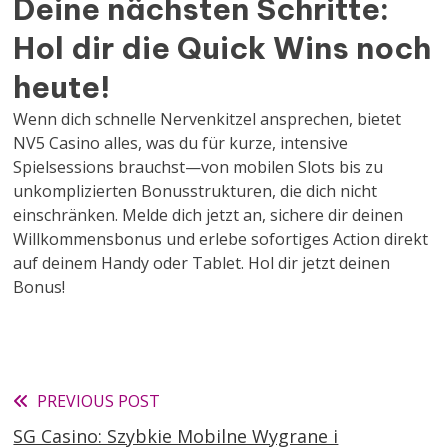
Deine nächsten Schritte:
Hol dir die Quick Wins noch
heute!
Wenn dich schnelle Nervenkitzel ansprechen, bietet
NV5 Casino alles, was du für kurze, intensive
Spielsessions brauchst—von mobilen Slots bis zu
unkomplizierten Bonusstrukturen, die dich nicht
einschränken. Melde dich jetzt an, sichere dir deinen
Willkommensbonus und erlebe sofortiges Action direkt
auf deinem Handy oder Tablet. Hol dir jetzt deinen
Bonus!
Read
PREVIOUS POST
SG Casino: Szybkie Mobilne Wygrane i
more