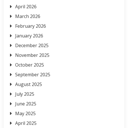
April 2026
March 2026
February 2026
January 2026
December 2025
November 2025
October 2025
September 2025
August 2025
July 2025
June 2025
May 2025
April 2025