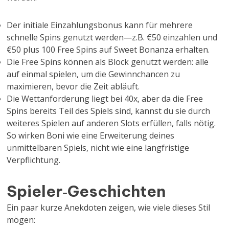
Der initiale Einzahlungsbonus kann für mehrere
schnelle Spins genutzt werden—z.B. €50 einzahlen und
€50 plus 100 Free Spins auf Sweet Bonanza erhalten.
Die Free Spins können als Block genutzt werden: alle
auf einmal spielen, um die Gewinnchancen zu
maximieren, bevor die Zeit abläuft.
Die Wettanforderung liegt bei 40x, aber da die Free
Spins bereits Teil des Spiels sind, kannst du sie durch
weiteres Spielen auf anderen Slots erfüllen, falls nötig.
So wirken Boni wie eine Erweiterung deines
unmittelbaren Spiels, nicht wie eine langfristige
Verpflichtung.
Spieler‑Geschichten
Ein paar kurze Anekdoten zeigen, wie viele dieses Stil
mögen: