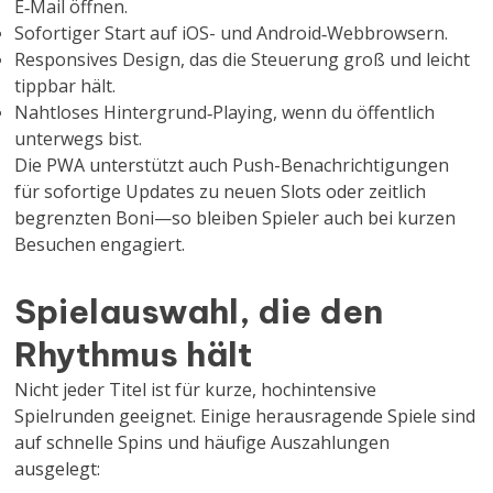
E‑Mail öffnen.
Sofortiger Start auf iOS- und Android‑Webbrowsern.
Responsives Design, das die Steuerung groß und leicht
tippbar hält.
Nahtloses Hintergrund‑Playing, wenn du öffentlich
unterwegs bist.
Die PWA unterstützt auch Push-Benachrichtigungen
für sofortige Updates zu neuen Slots oder zeitlich
begrenzten Boni—so bleiben Spieler auch bei kurzen
Besuchen engagiert.
Spielauswahl, die den
Rhythmus hält
Nicht jeder Titel ist für kurze, hochintensive
Spielrunden geeignet. Einige herausragende Spiele sind
auf schnelle Spins und häufige Auszahlungen
ausgelegt: