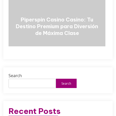
Piperspin Casino Casino: Tu
Destino Premium para Diversión
de Máxima Clase
Search
Search
Recent Posts