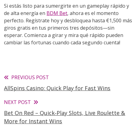
Si estás listo para sumergirte en un gameplay rápido y
de alta energía en
BDM Bet
, ahora es el momento
perfecto. Regístrate hoy y desbloquea hasta €1,500 más
giros gratis en tus primeros tres depósitos—sin
esperar. Comienza a girar y mira qué rápido pueden
cambiar las fortunas cuando cada segundo cuenta!
Read
PREVIOUS POST
AllSpins Casino: Quick Play for Fast Wins
more
articles
NEXT POST
Bet On Red – Quick‑Play Slots, Live Roulette &
More for Instant Wins