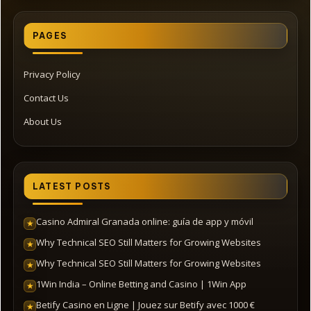
PAGES
Privacy Policy
Contact Us
About Us
LATEST POSTS
Casino Admiral Granada online: guía de app y móvil
★
Why Technical SEO Still Matters for Growing Websites
★
Why Technical SEO Still Matters for Growing Websites
★
1Win India – Online Betting and Casino | 1Win App
★
Betify Casino en Ligne | Jouez sur Betify avec 1000 €
★