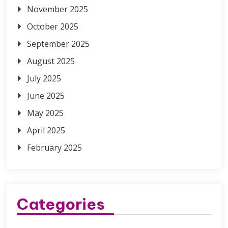
November 2025
October 2025
September 2025
August 2025
July 2025
June 2025
May 2025
April 2025
February 2025
Categories