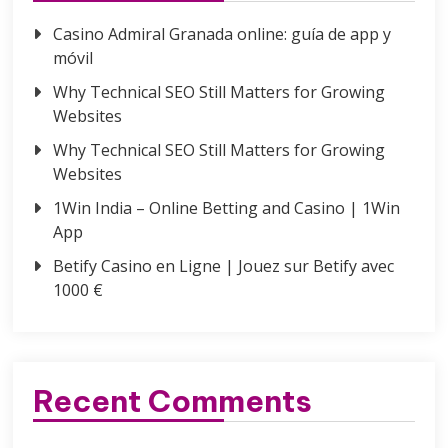
Casino Admiral Granada online: guía de app y
móvil
Why Technical SEO Still Matters for Growing
Websites
Why Technical SEO Still Matters for Growing
Websites
1Win India – Online Betting and Casino | 1Win
App
Betify Casino en Ligne | Jouez sur Betify avec
1000 €
Recent Comments