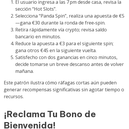
El usuario ingresa a las 7 pm desde casa, revisa la
sección “Hot Slots”.
Selecciona “Panda Spin”, realiza una apuesta de €5
—gana €30 durante la ronda de free‑spin.
Retira rápidamente vía crypto; revisa saldo
bancario en minutos.
Reduce la apuesta a €3 para el siguiente spin;
gana otros €45 en la siguiente vuelta.
Satisfecho con dos ganancias en cinco minutos,
decide tomarse un breve descanso antes de volver
mañana.
Este patrón ilustra cómo ráfagas cortas aún pueden
generar recompensas significativas sin agotar tiempo o
recursos.
¡Reclama Tu Bono de
Bienvenida!