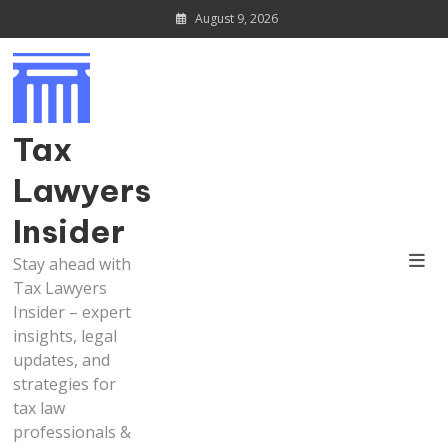
Skip
August 9, 2026
to
content
Tax
Lawyers
Insider
Stay ahead with
Tax Lawyers
Insider – expert
insights, legal
updates, and
strategies for
tax law
professionals &