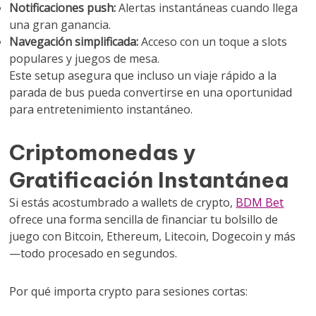
Notificaciones push:
Alertas instantáneas cuando llega
una gran ganancia.
Navegación simplificada:
Acceso con un toque a slots
populares y juegos de mesa.
Este setup asegura que incluso un viaje rápido a la
parada de bus pueda convertirse en una oportunidad
para entretenimiento instantáneo.
Criptomonedas y
Gratificación Instantánea
Si estás acostumbrado a wallets de crypto,
BDM Bet
ofrece una forma sencilla de financiar tu bolsillo de
juego con Bitcoin, Ethereum, Litecoin, Dogecoin y más
—todo procesado en segundos.
Por qué importa crypto para sesiones cortas: