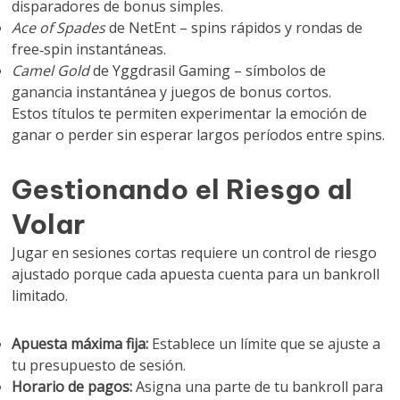
disparadores de bonus simples.
Ace of Spades
de NetEnt – spins rápidos y rondas de
free‑spin instantáneas.
Camel Gold
de Yggdrasil Gaming – símbolos de
ganancia instantánea y juegos de bonus cortos.
Estos títulos te permiten experimentar la emoción de
ganar o perder sin esperar largos períodos entre spins.
Gestionando el Riesgo al
Volar
Jugar en sesiones cortas requiere un control de riesgo
ajustado porque cada apuesta cuenta para un bankroll
limitado.
Apuesta máxima fija:
Establece un límite que se ajuste a
tu presupuesto de sesión.
Horario de pagos:
Asigna una parte de tu bankroll para