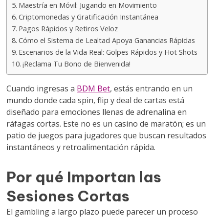
Maestría en Móvil: Jugando en Movimiento
Criptomonedas y Gratificación Instantánea
Pagos Rápidos y Retiros Veloz
Cómo el Sistema de Lealtad Apoya Ganancias Rápidas
Escenarios de la Vida Real: Golpes Rápidos y Hot Shots
¡Reclama Tu Bono de Bienvenida!
Cuando ingresas a
BDM Bet
, estás entrando en un
mundo donde cada spin, flip y deal de cartas está
diseñado para emociones llenas de adrenalina en
ráfagas cortas. Este no es un casino de maratón; es un
patio de juegos para jugadores que buscan resultados
instantáneos y retroalimentación rápida.
Por qué Importan las
Sesiones Cortas
El gambling a largo plazo puede parecer un proceso