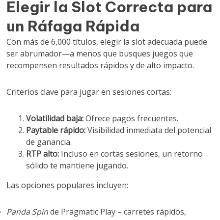
Elegir la Slot Correcta para
un Ráfaga Rápida
Con más de 6,000 títulos, elegir la slot adecuada puede
ser abrumador—a menos que busques juegos que
recompensen resultados rápidos y de alto impacto.
Criterios clave para jugar en sesiones cortas:
Volatilidad baja:
Ofrece pagos frecuentes.
Paytable rápido:
Visibilidad inmediata del potencial
de ganancia.
RTP alto:
Incluso en cortas sesiones, un retorno
sólido te mantiene jugando.
Las opciones populares incluyen:
Panda Spin
de Pragmatic Play – carretes rápidos,