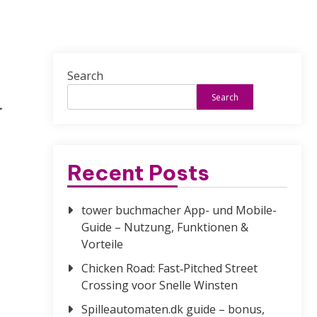
Search
ι
Search
Recent Posts
tower buchmacher App- und Mobile-
Guide – Nutzung, Funktionen &
Vorteile
Chicken Road: Fast‑Pitched Street
Crossing voor Snelle Winsten
Spilleautomaten.dk guide – bonus,