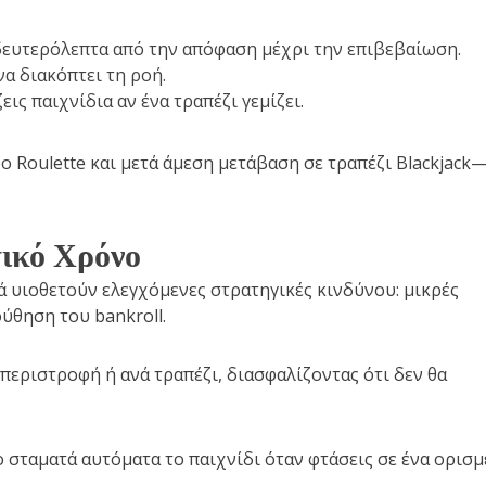
δευτερόλεπτα από την απόφαση μέχρι την επιβεβαίωση.
να διακόπτει τη ροή.
ς παιχνίδια αν ένα τραπέζι γεμίζει.
ο Roulette και μετά άμεση μετάβαση σε τραπέζι Blackjack
τικό Χρόνο
ά υιοθετούν ελεγχόμενες στρατηγικές κινδύνου: μικρές
ύθηση του bankroll.
 περιστροφή ή ανά τραπέζι, διασφαλίζοντας ότι δεν θα
 σταματά αυτόματα το παιχνίδι όταν φτάσεις σε ένα ορισ