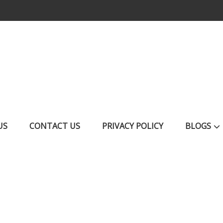
US
CONTACT US
PRIVACY POLICY
BLOGS