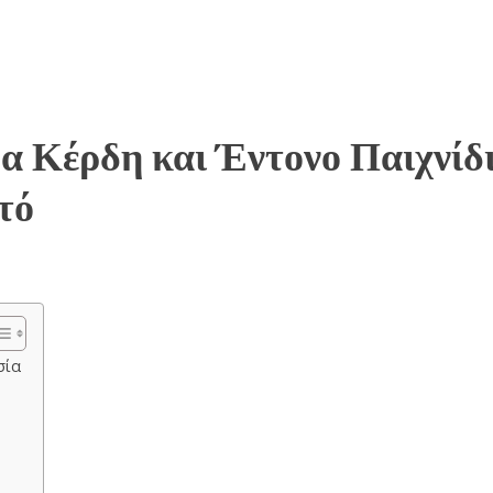
 Κέρδη και Έντονο Παιχνίδ
τό
σία