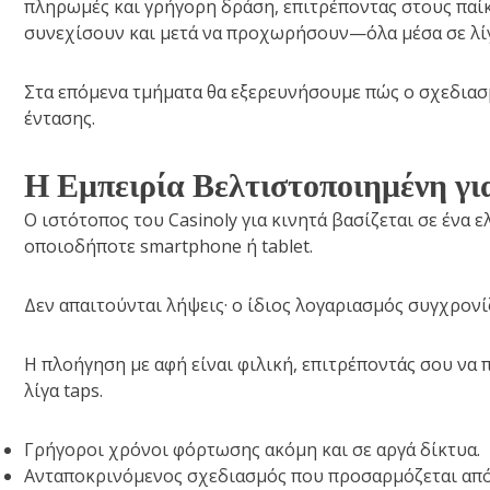
πληρωμές και γρήγορη δράση, επιτρέποντας στους παί
συνεχίσουν και μετά να προχωρήσουν—όλα μέσα σε λίγ
Στα επόμενα τμήματα θα εξερευνήσουμε πώς ο σχεδιασ
έντασης.
Η Εμπειρία Βελτιστοποιημένη γι
Ο ιστότοπος του Casinoly για κινητά βασίζεται σε έν
οποιοδήποτε smartphone ή tablet.
Δεν απαιτούνται λήψεις· ο ίδιος λογαριασμός συγχρονίζ
Η πλοήγηση με αφή είναι φιλική, επιτρέποντάς σου να 
λίγα taps.
Γρήγοροι χρόνοι φόρτωσης ακόμη και σε αργά δίκτυα.
Ανταποκρινόμενος σχεδιασμός που προσαρμόζεται από 5‑