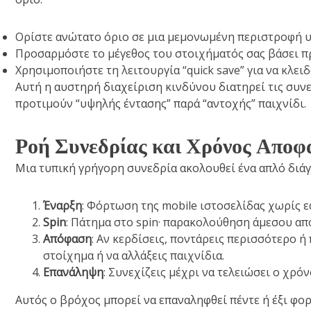
Ορίστε ανώτατο όριο σε μια μεμονωμένη περιστροφή υπο
Προσαρμόστε το μέγεθος του στοιχήματός σας βάσει π
Χρησιμοποιήστε τη λειτουργία “quick save” για να κλει
Αυτή η αυστηρή διαχείριση κινδύνου διατηρεί τις συν
προτιμούν “υψηλής έντασης” παρά “αντοχής” παιχνίδι.
Ροή Συνεδρίας και Χρόνος Απο
Μια τυπική γρήγορη συνεδρία ακολουθεί ένα απλό διά
Έναρξη
: Φόρτωση της mobile ιστοσελίδας χωρίς 
Spin
: Πάτημα στο spin· παρακολούθηση άμεσου απ
Απόφαση
: Αν κερδίσεις, ποντάρεις περισσότερο ή
στοίχημα ή να αλλάξεις παιχνίδια.
Επανάληψη
: Συνεχίζεις μέχρι να τελειώσει ο χρόνο
Αυτός ο βρόχος μπορεί να επαναληφθεί πέντε ή έξι φ