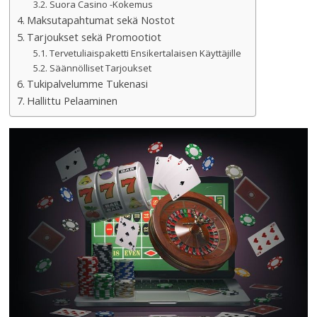
Suora Casino -Kokemus
Maksutapahtumat sekä Nostot
Tarjoukset sekä Promootiot
Tervetuliaispaketti Ensikertalaisen Käyttäjille
Säännölliset Tarjoukset
Tukipalvelumme Tukenasi
Hallittu Pelaaminen