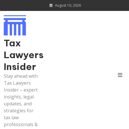
Skip
August 10, 2026
to
content
Tax
Lawyers
Insider
Stay ahead with
Tax Lawyers
Insider – expert
insights, legal
updates, and
strategies for
tax law
professionals &