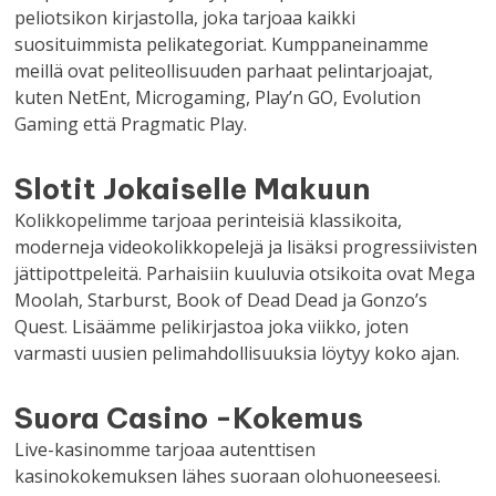
peliotsikon kirjastolla, joka tarjoaa kaikki
suosituimmista pelikategoriat. Kumppaneinamme
meillä ovat peliteollisuuden parhaat pelintarjoajat,
kuten NetEnt, Microgaming, Play’n GO, Evolution
Gaming että Pragmatic Play.
Slotit Jokaiselle Makuun
Kolikkopelimme tarjoaa perinteisiä klassikoita,
moderneja videokolikkopelejä ja lisäksi progressiivisten
jättipottpeleitä. Parhaisiin kuuluvia otsikoita ovat Mega
Moolah, Starburst, Book of Dead Dead ja Gonzo’s
Quest. Lisäämme pelikirjastoa joka viikko, joten
varmasti uusien pelimahdollisuuksia löytyy koko ajan.
Suora Casino -Kokemus
Live-kasinomme tarjoaa autenttisen
kasinokokemuksen lähes suoraan olohuoneeseesi.