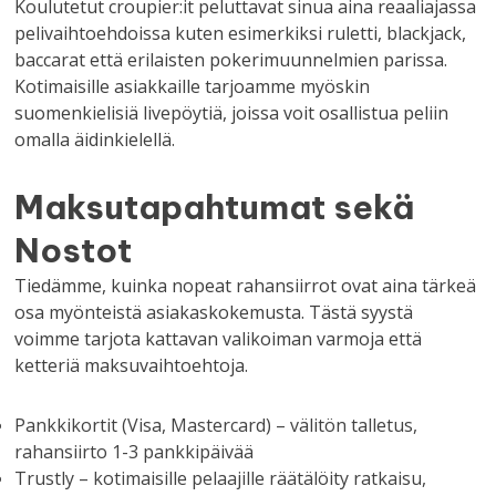
Koulutetut croupier:it peluttavat sinua aina reaaliajassa
pelivaihtoehdoissa kuten esimerkiksi ruletti, blackjack,
baccarat että erilaisten pokerimuunnelmien parissa.
Kotimaisille asiakkaille tarjoamme myöskin
suomenkielisiä livepöytiä, joissa voit osallistua peliin
omalla äidinkielellä.
Maksutapahtumat sekä
Nostot
Tiedämme, kuinka nopeat rahansiirrot ovat aina tärkeä
osa myönteistä asiakaskokemusta. Tästä syystä
voimme tarjota kattavan valikoiman varmoja että
ketteriä maksuvaihtoehtoja.
Pankkikortit (Visa, Mastercard) – välitön talletus,
rahansiirto 1-3 pankkipäivää
Trustly – kotimaisille pelaajille räätälöity ratkaisu,