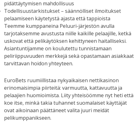
pidättäytymisen mahdollisuus
Todellisuustarkistukset – säännölliset ilmoitukset
pelaamiseen käytetystä ajasta että tappioista
Teemme kumppaneina Peluuri-järjestön avulla
tarjotaksemme avustusta niille kaikille pelaajille, ketkä
uskovat että pelikäytöksen kehittyneen haitalliseksi.
Asiantuntijamme on koulutettu tunnistamaan
peliriippuvuuden merkkejä sekä opastamaan asiakkaat
tarvittavan hoidon yhteyteen.
EuroBets ruumiillistaa nykyaikaisen nettikasinon
erinomaisimpia piirteitä: varmuutta, kattavuutta ja
pelaajien huomioimista. Liity yhteisöömme nyt heti että
koe itse, minkä takia tuhannet suomalaiset käyttäjät
ovat aikoinaan päättäneet valita juuri meidät
pelikumppanikseen.