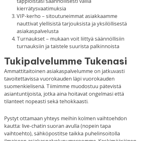
tappioistasi säännöllisesti vailla
kierrätysvaatimuksia
VIP-kerho – sitoutuneimmat asiakkaamme
nauttivat ylellisistä tarjouksista ja yksilöllisestä
asiakaspalvelusta
Turnaukset – mukaan voit liittyä säännöllisiin
turnauksiin ja taistele suurista palkinnoista
Tukipalvelumme Tukenasi
Ammattitaitoinen asiakaspalvelumme on jatkuvasti
tavoitettavissa vuorokauden läpi vuorokauden
suomenkielisenä. Tiimimme muodostuu pätevistä
asiantuntijoista, jotka aina hoitavat ongelmasi että
tilanteet nopeasti sekä tehokkaasti.
Pystyt ottamaan yhteys meihin kolmen vaihtoehdon
kautta: live-chatin suoran avulla (nopein tapa
vaihtoehto), sähköpostitse taikka puhelinsoitolla
ilmaiseen asiakaspalvelunumeroomme. Keskimääräinen