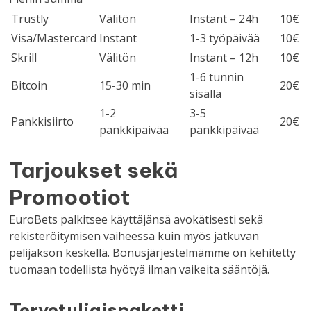
Trustly
Välitön
Instant – 24h
10€
Visa/Mastercard
Instant
1-3 työpäivää
10€
Skrill
Välitön
Instant – 12h
10€
1-6 tunnin
Bitcoin
15-30 min
20€
sisällä
1-2
3-5
Pankkisiirto
20€
pankkipäivää
pankkipäivää
Tarjoukset sekä
Promootiot
EuroBets palkitsee käyttäjänsä avokätisesti sekä
rekisteröitymisen vaiheessa kuin myös jatkuvan
pelijakson keskellä. Bonusjärjestelmämme on kehitetty
tuomaan todellista hyötyä ilman vaikeita sääntöjä.
Tervetuliaispaketti