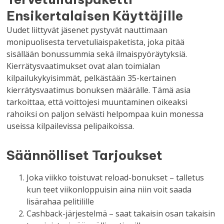
Ensikertalaisen Käyttäjille
Uudet liittyvät jäsenet pystyvät nauttimaan
monipuolisesta tervetuliaispaketista, joka pitää
sisällään bonussummia sekä ilmaispyöräytyksiä.
Kierrätysvaatimukset ovat alan toimialan
kilpailukykyisimmät, pelkästään 35-kertainen
kierrätysvaatimus bonuksen määrälle. Tämä asia
tarkoittaa, että voittojesi muuntaminen oikeaksi
rahoiksi on paljon selvästi helpompaa kuin monessa
useissa kilpailevissa pelipaikoissa.
Säännölliset Tarjoukset
Joka viikko toistuvat reload-bonukset – talletus
kun teet viikonloppuisin aina niin voit saada
lisärahaa pelitilille
Cashback-järjestelmä – saat takaisin osan takaisin