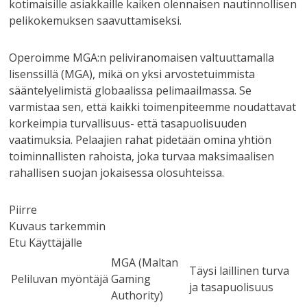
kotimaisille asiakkaille kaiken olennaisen nautinnollisen
pelikokemuksen saavuttamiseksi.
Operoimme MGA:n peliviranomaisen valtuuttamalla
lisenssillä (MGA), mikä on yksi arvostetuimmista
sääntelyelimistä globaalissa pelimaailmassa. Se
varmistaa sen, että kaikki toimenpiteemme noudattavat
korkeimpia turvallisuus- että tasapuolisuuden
vaatimuksia. Pelaajien rahat pidetään omina yhtiön
toiminnallisten rahoista, joka turvaa maksimaalisen
rahallisen suojan jokaisessa olosuhteissa.
Piirre
Kuvaus tarkemmin
Etu Käyttäjälle
MGA (Maltan
Täysi laillinen turva
Peliluvan myöntäjä
Gaming
ja tasapuolisuus
Authority)