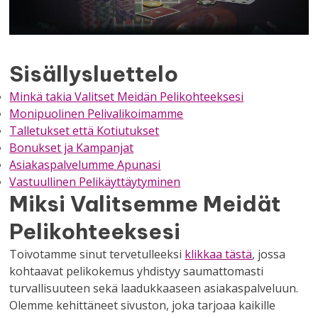
Sisällysluettelo
Minkä takia Valitset Meidän Pelikohteeksesi
Monipuolinen Pelivalikoimamme
Talletukset että Kotiutukset
Bonukset ja Kampanjat
Asiakaspalvelumme Apunasi
Vastuullinen Pelikäyttäytyminen
Miksi Valitsemme Meidät
Pelikohteeksesi
Toivotamme sinut tervetulleeksi
klikkaa tästä
, jossa
kohtaavat pelikokemus yhdistyy saumattomasti
turvallisuuteen sekä laadukkaaseen asiakaspalveluun.
Olemme kehittäneet sivuston, joka tarjoaa kaikille