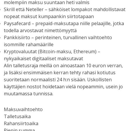
molempiin maksu suuntaan heti valmis
Skrill että Neteller – sähköiset lompakot mahdollistavat
nopeat maksut kumpaankin siirtotapaan
Paysafecard – prepaid-maksutapa niille pelaajille, jotka
todella arvostavat nimettömyyttä
Pankkisiirto – perinteinen, turvallinen vaihtoehto
isommille rahamäärille
Kryptovaluutat (Bitcoin-maksu, Ethereum) –
nykyaikaiset digitaaliset maksutavat
Alin talletusraja meillä on ainoastaan 10 euron verran,
ja lisäksi ensimmäisen kerran tehty rahasi kotiutus
suoritetaan normaalisti 24 h:n sisään. Uskollisten
käyttäjien nostot hoidetaan vielä nopeammin, usein jo
muutamassa tunnissa.
Maksuvaihtoehto
Talletusaika
Rahansiirtoaika
Pienin summa