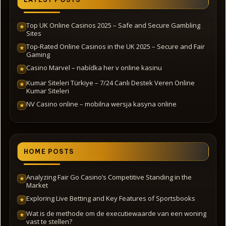
Top UK Online Casinos 2025 – Safe and Secure Gambling
★
Sites
Top-Rated Online Casinos in the UK 2025 – Secure and Fair
★
Gaming
Casino Marvel – nabídka her v online kasinu
★
Kumar Siteleri Türkiye – 7/24 Canlı Destek Veren Online
★
Kumar Siteleri
NV Casino online – mobilna wersja kasyna online
★
HOME POSTS
Analyzing Fair Go Casino’s Competitive Standing in the
★
Market
Exploring Live Betting and Key Features of Sportsbooks
★
Wat is de methode om de executiewaarde van een woning
★
vast te stellen?