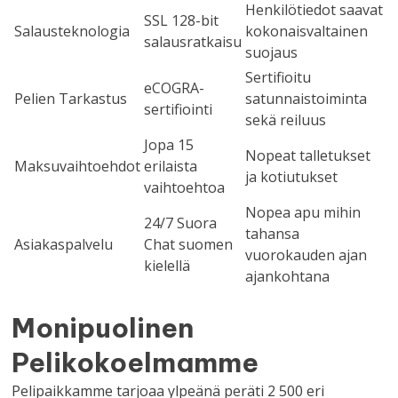
Henkilötiedot saavat
SSL 128-bit
Salausteknologia
kokonaisvaltainen
salausratkaisu
suojaus
Sertifioitu
eCOGRA-
Pelien Tarkastus
satunnaistoiminta
sertifiointi
sekä reiluus
Jopa 15
Nopeat talletukset
Maksuvaihtoehdot
erilaista
ja kotiutukset
vaihtoehtoa
Nopea apu mihin
24/7 Suora
tahansa
Asiakaspalvelu
Chat suomen
vuorokauden ajan
kielellä
ajankohtana
Monipuolinen
Pelikokoelmamme
Pelipaikkamme tarjoaa ylpeänä peräti 2 500 eri