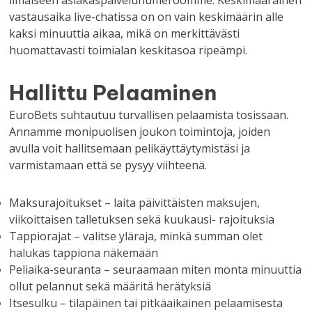
vastausaika live-chatissa on on vain keskimäärin alle
kaksi minuuttia aikaa, mikä on merkittävästi
huomattavasti toimialan keskitasoa ripeämpi.
Hallittu Pelaaminen
EuroBets suhtautuu turvallisen pelaamista tosissaan.
Annamme monipuolisen joukon toimintoja, joiden
avulla voit hallitsemaan pelikäyttäytymistäsi ja
varmistamaan että se pysyy viihteenä.
Maksurajoitukset – laita päivittäisten maksujen,
viikoittaisen talletuksen sekä kuukausi- rajoituksia
Tappiorajat – valitse yläraja, minkä summan olet
halukas tappiona näkemään
Peliaika-seuranta – seuraamaan miten monta minuuttia
ollut pelannut sekä määritä herätyksiä
Itsesulku – tilapäinen tai pitkäaikainen pelaamisesta