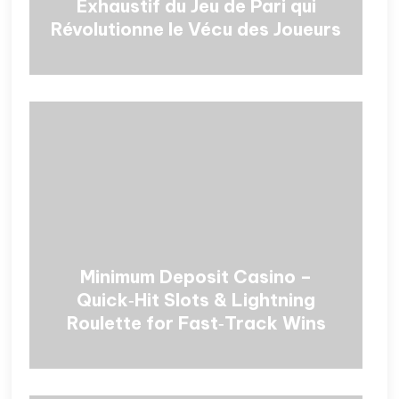
Exhaustif du Jeu de Pari qui
Révolutionne le Vécu des Joueurs
Minimum Deposit Casino –
Quick‑Hit Slots & Lightning
Roulette for Fast‑Track Wins