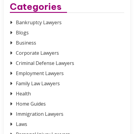
Categories
Bankruptcy Lawyers
Blogs
Business
Corporate Lawyers
Criminal Defense Lawyers
Employment Lawyers
Family Law Lawyers
Health
Home Guides
Immigration Lawyers
Laws