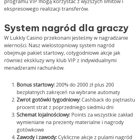
programu VIP mogą korzystać z wyższych limitów i
ekspresowego realizacji transferów.
System nagród dla graczy
W Lukkly Casino przekonani jesteśmy w nagradzanie
wierności. Nasz wielostopniowy system nagród
obejmuje pakiet startowy, cotygodniowe akcje jak
również ekskluzy wny klub VIP z indywidualnymi
menadżerami rachunków.
Bonus startowy:
200% do 2000 zł plus 200
bezpłatnych zakręceń na wybrane automaty
Zwrot gotówki tygodniowy:
Cashback do piętnastu
procent strat z poprzedniego siedmiu dni
Schemat lojalnościowy:
Points za wszystkie zakład
wymieniane na prezenty materialne i nagrody
gotówkowe
Zawody i zawody:
Cykliczne akcje z pulami nagród