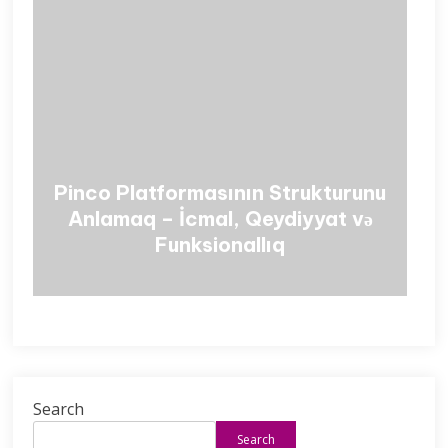
Pinco Platformasının Strukturunu
Anlamaq – İcmal, Qeydiyyat və
Funksionallıq
Search
Search