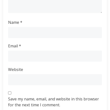
Name
*
Email
*
Website
Save my name, email, and website in this browser
for the next time I comment.