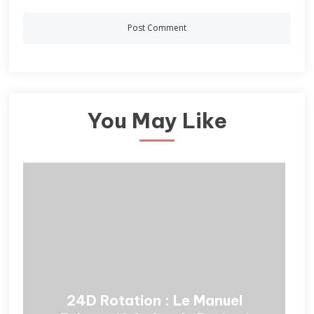
You May Like
24D Rotation : Le Manuel