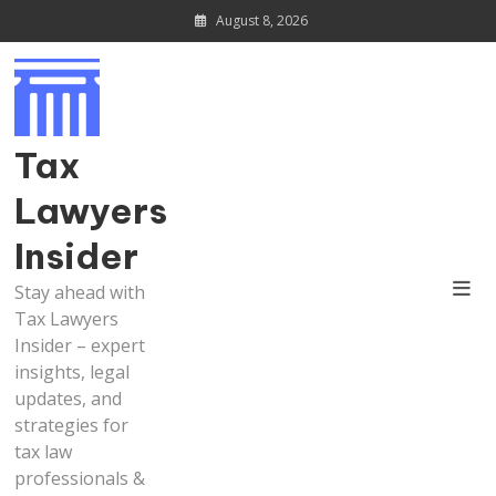
Skip
August 8, 2026
to
content
Tax
Lawyers
Insider
Stay ahead with
Tax Lawyers
Insider – expert
insights, legal
updates, and
strategies for
tax law
professionals &