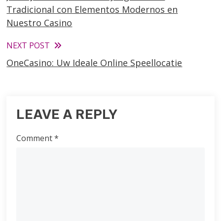
more
Tradicional con Elementos Modernos en
articles
Nuestro Casino
NEXT POST
OneCasino: Uw Ideale Online Speellocatie
LEAVE A REPLY
Comment
*