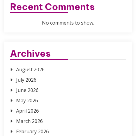
Recent Comments
No comments to show.
Archives
August 2026
July 2026
June 2026
May 2026
April 2026
March 2026
February 2026