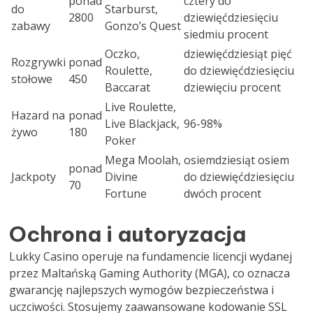
ponad
cztery do
do
Starburst,
2800
dziewięćdziesięciu
zabawy
Gonzo’s Quest
siedmiu procent
Oczko,
dziewięćdziesiąt pięć
Rozgrywki
ponad
Roulette,
do dziewięćdziesięciu
stołowe
450
Baccarat
dziewięciu procent
Live Roulette,
Hazard na
ponad
Live Blackjack,
96-98%
żywo
180
Poker
Mega Moolah,
osiemdziesiąt osiem
ponad
Jackpoty
Divine
do dziewięćdziesięciu
70
Fortune
dwóch procent
Ochrona i autoryzacja
Lukky Casino operuje na fundamencie licencji wydanej
przez Maltańską Gaming Authority (MGA), co oznacza
gwarancję najlepszych wymogów bezpieczeństwa i
uczciwości. Stosujemy zaawansowane kodowanie SSL