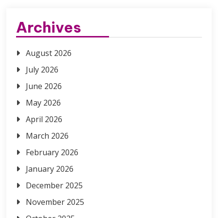
Archives
August 2026
July 2026
June 2026
May 2026
April 2026
March 2026
February 2026
January 2026
December 2025
November 2025