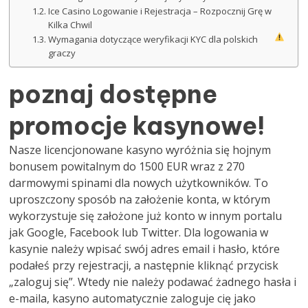
Ice Casino Logowanie i Rejestracja – Rozpocznij Grę w
Kilka Chwil
Wymagania dotyczące weryfikacji KYC dla polskich
graczy
poznaj dostępne
promocje kasynowe!
Nasze licencjonowane kasyno wyróżnia się hojnym
bonusem powitalnym do 1500 EUR wraz z 270
darmowymi spinami dla nowych użytkowników. To
uproszczony sposób na założenie konta, w którym
wykorzystuje się założone już konto w innym portalu
jak Google, Facebook lub Twitter. Dla logowania w
kasynie należy wpisać swój adres email i hasło, które
podałeś przy rejestracji, a następnie kliknąć przycisk
„zaloguj się”. Wtedy nie należy podawać żadnego hasła i
e-maila, kasyno automatycznie zaloguje cię jako