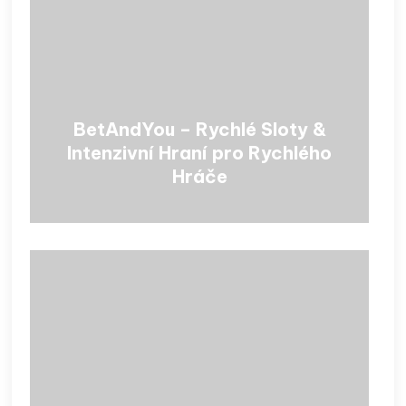
BetAndYou – Rychlé Sloty &
Intenzivní Hraní pro Rychlého
Hráče