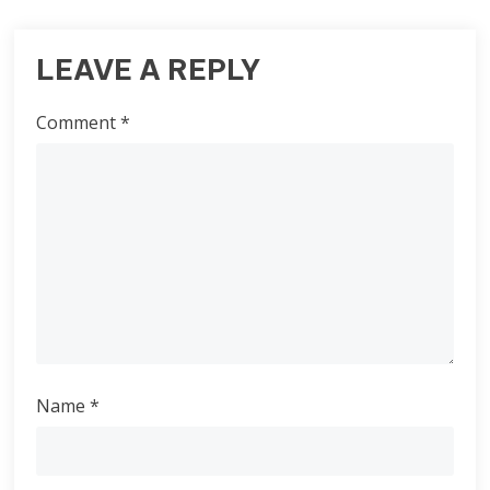
LEAVE A REPLY
Comment
*
Name
*