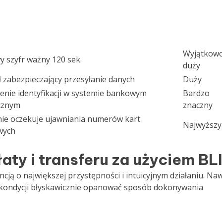
Wyjątkow
y szyfr ważny 120 sek.
duży
 zabezpieczający przesyłanie danych
Duży
nie identyfikacji w systemie bankowym
Bardzo
icznym
znaczny
nie oczekuje ujawniania numerów kart
Najwyższy
wych
ty i transferu za użyciem BL
cją o największej przystępności i intuicyjnym działaniu. Na
w kondycji błyskawicznie opanować sposób dokonywania