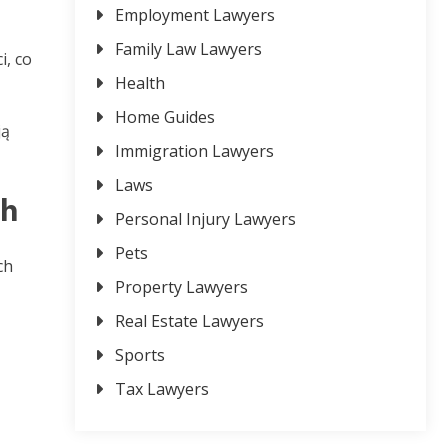
Employment Lawyers
Family Law Lawyers
i, co
Health
Home Guides
ją
Immigration Lawyers
Laws
ch
Personal Injury Lawyers
Pets
ch
Property Lawyers
Real Estate Lawyers
Sports
Tax Lawyers