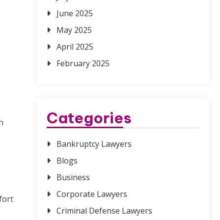
June 2025
May 2025
April 2025
February 2025
Categories
n
Bankruptcy Lawyers
Blogs
Business
Corporate Lawyers
fort
Criminal Defense Lawyers