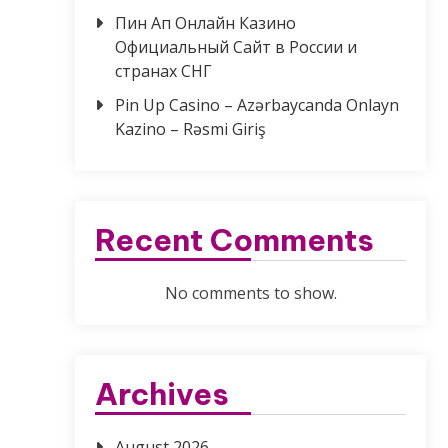
Пин Ап Онлайн Казино
Официальный Сайт в России и
странах СНГ
Pin Up Casino – Azərbaycanda Onlayn
Kazino – Rəsmi Giriş
Recent Comments
No comments to show.
Archives
August 2026