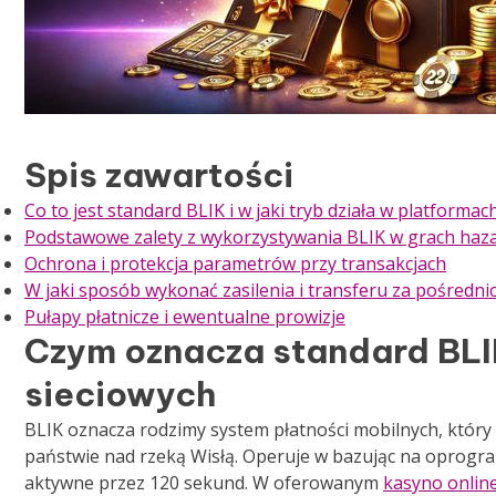
Spis zawartości
Co to jest standard BLIK i w jaki tryb działa w platformac
Podstawowe zalety z wykorzystywania BLIK w grach ha
Ochrona i protekcja parametrów przy transakcjach
W jaki sposób wykonać zasilenia i transferu za pośredn
Pułapy płatnicze i ewentualne prowizje
Czym oznacza standard BLIK
sieciowych
BLIK oznacza rodzimy system płatności mobilnych, który
państwie nad rzeką Wisłą. Operuje w bazując na oprogr
aktywne przez 120 sekund. W oferowanym
kasyno onlin