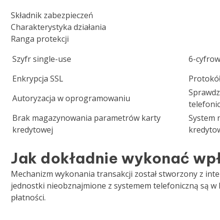
Składnik zabezpieczeń
Charakterystyka działania
Ranga protekcji
Szyfr single-use
6-cyfrow
Enkrypcja SSL
Protokół
Sprawdze
Autoryzacja w oprogramowaniu
telefon
Brak magazynowania parametrów karty
System 
kredytowej
kredyto
Jak dokładnie wykonać wpła
Mechanizm wykonania transakcji został stworzony z inten
jednostki nieobznajmione z systemem telefoniczną są 
płatności.