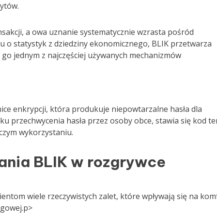
ytów.
sakcji, a owa uznanie systematycznie wzrasta pośród
u o statystyk z dziedziny ekonomicznego, BLIK przetwarza
zyni go jednym z najczęściej używanych mechanizmów
ce enkrypcji, która produkuje niepowtarzalne hasła dla
dku przechwycenia hasła przez osoby obce, stawia się kod te
nczym wykorzystaniu.
ania BLIK w rozgrywce
ientom wiele rzeczywistych zalet, które wpływają się na kom
ngowej.p>