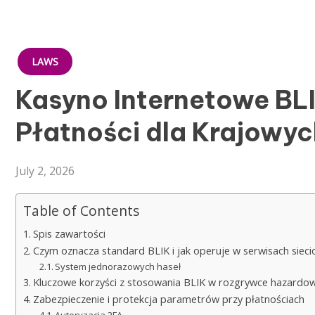
LAWS
Kasyno Internetowe BL
Płatności dla Krajowy
July 2, 2026
Table of Contents
Spis zawartości
Czym oznacza standard BLIK i jak operuje w serwisach siec
System jednorazowych haseł
Kluczowe korzyści z stosowania BLIK w rozgrywce hazardo
Zabezpieczenie i protekcja parametrów przy płatnościach