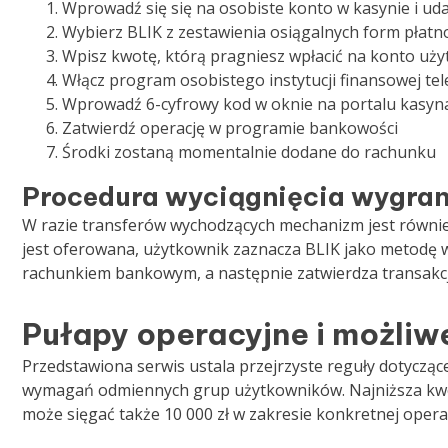
Wprowadź się się na osobiste konto w kasynie i udaj 
Wybierz BLIK z zestawienia osiągalnych form płatn
Wpisz kwotę, którą pragniesz wpłacić na konto uż
Włącz program osobistego instytucji finansowej tel
Wprowadź 6-cyfrowy kod w oknie na portalu kasyn
Zatwierdź operację w programie bankowości
Środki zostaną momentalnie dodane do rachunku
Procedura wyciągnięcia wygra
W razie transferów wychodzących mechanizm jest równie 
jest oferowana, użytkownik zaznacza BLIK jako metodę 
rachunkiem bankowym, a następnie zatwierdza transakcj
Pułapy operacyjne i możliw
Przedstawiona serwis ustala przejrzyste reguły dotycz
wymagań odmiennych grup użytkowników. Najniższa kwot
może sięgać także 10 000 zł w zakresie konkretnej operac