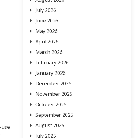
July 2026
June 2026
May 2026
April 2026
March 2026
February 2026
January 2026
December 2025
November 2025
October 2025
September 2025
August 2025
e-use
e
July 2025