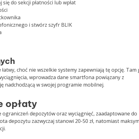
się do sekcji płatności lub wpłat
ości
ytkownika
efonicznego i stwórz szyfr BLIK
a
nych
łatwy, choć nie wszelkie systemy zapewniają tę opcję. Tam 
wyciągnięcia, wprowadza dane smartfona powiązany z
ę nadchodzącą w swojej programie mobilnej.
e opłaty
ące ograniczeń depozytów oraz wyciągnięć, zaadaptowane do
a depozytu zazwyczaj stanowi 20-50 zł, natomiast maksy
ji.