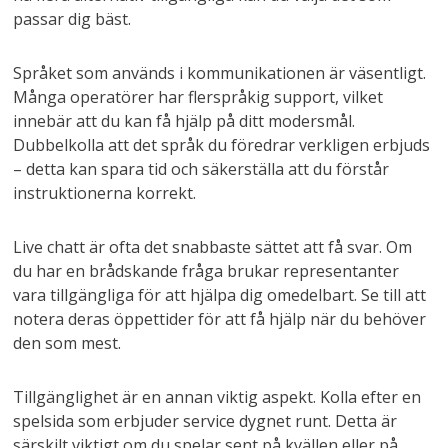
passar dig bäst.
Språket som används i kommunikationen är väsentligt.
Många operatörer har flerspråkig support, vilket
innebär att du kan få hjälp på ditt modersmål.
Dubbelkolla att det språk du föredrar verkligen erbjuds
– detta kan spara tid och säkerställa att du förstår
instruktionerna korrekt.
Live chatt är ofta det snabbaste sättet att få svar. Om
du har en brådskande fråga brukar representanter
vara tillgängliga för att hjälpa dig omedelbart. Se till att
notera deras öppettider för att få hjälp när du behöver
den som mest.
Tillgänglighet är en annan viktig aspekt. Kolla efter en
spelsida som erbjuder service dygnet runt. Detta är
särskilt viktigt om du spelar sent på kvällen eller på