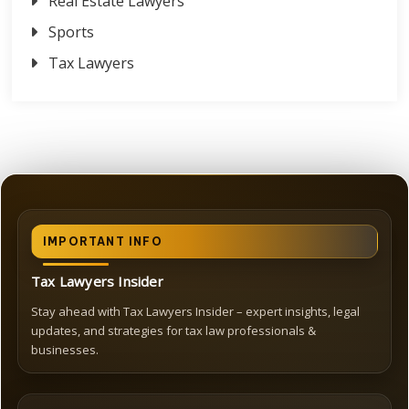
Real Estate Lawyers
Sports
Tax Lawyers
IMPORTANT INFO
Tax Lawyers Insider
Stay ahead with Tax Lawyers Insider – expert insights, legal
updates, and strategies for tax law professionals &
businesses.