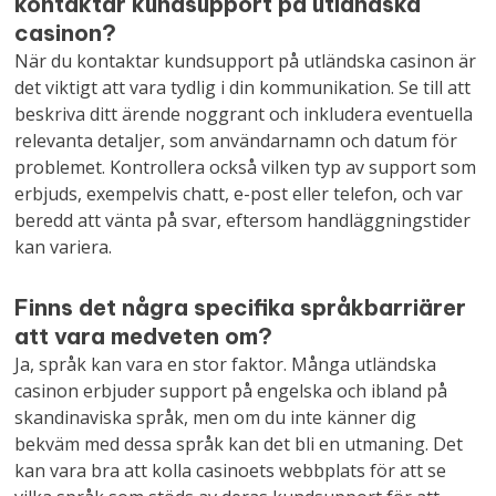
kontaktar kundsupport på utländska
casinon?
När du kontaktar kundsupport på utländska casinon är
det viktigt att vara tydlig i din kommunikation. Se till att
beskriva ditt ärende noggrant och inkludera eventuella
relevanta detaljer, som användarnamn och datum för
problemet. Kontrollera också vilken typ av support som
erbjuds, exempelvis chatt, e-post eller telefon, och var
beredd att vänta på svar, eftersom handläggningstider
kan variera.
Finns det några specifika språkbarriärer
att vara medveten om?
Ja, språk kan vara en stor faktor. Många utländska
casinon erbjuder support på engelska och ibland på
skandinaviska språk, men om du inte känner dig
bekväm med dessa språk kan det bli en utmaning. Det
kan vara bra att kolla casinoets webbplats för att se