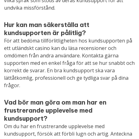
vilka språk som stöds av deras kundsupport för att
undvika missförstånd.
Hur kan man säkerställa att
kundsupporten är pålitlig?
För att bedöma tillförlitligheten hos kundsupporten på
ett utländskt casino kan du läsa recensioner och
omdömen från andra användare. Kontakta gärna
supporten med en enkel fråga för att se hur snabbt och
korrekt de svarar. En bra kundsupport ska vara
lättåtkomlig, professionell och ge tydliga svar på dina
frågor.
Vad bör man göra om man har en
frustrerande upplevelse med
kundsupport?
Om du har en frustrerande upplevelse med
kundsupport, försök att förbli lugn och artig. Anteckna