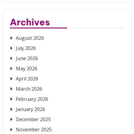
Archives
August 2026
July 2026
June 2026
May 2026
April 2026
March 2026
February 2026
January 2026
December 2025
November 2025