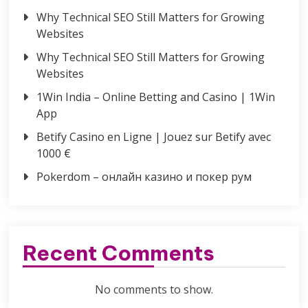
Why Technical SEO Still Matters for Growing
Websites
Why Technical SEO Still Matters for Growing
Websites
1Win India – Online Betting and Casino | 1Win
App
Betify Casino en Ligne | Jouez sur Betify avec
1000 €
Pokerdom – онлайн казино и покер рум
Recent Comments
No comments to show.