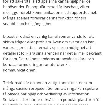
för att säkerställa att spelarna kan få hjälp när de
behöver det. En populär metod är livechatt, vilket
möjliggör direkt kommunikation med supportteamet.
Många spelare föredrar denna funktion för sin
snabbhet och tillgänglighet.
E-post är också en vanlig kanal som används för att
skicka frågor eller problem. Även om svarstiden kan
variera, ger detta alternativ spelarna möjlighet att
detaljerat förklara sina ärenden när det är mer bekvämt
för dem. Det rekommenderas att använda klara och
koncisa formuleringar för att förenkla
kommunikationen.
Telefonstöd är en annan viktig kontaktmetod som
många casinon erbjuder. Genom att ringa kan spelare
få omedelbar hjälp och verifiering av information.
Sociala medier börjar också bli en populär plattform för