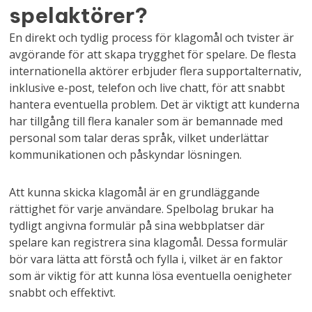
spelaktörer?
En direkt och tydlig process för klagomål och tvister är
avgörande för att skapa trygghet för spelare. De flesta
internationella aktörer erbjuder flera supportalternativ,
inklusive e-post, telefon och live chatt, för att snabbt
hantera eventuella problem. Det är viktigt att kunderna
har tillgång till flera kanaler som är bemannade med
personal som talar deras språk, vilket underlättar
kommunikationen och påskyndar lösningen.
Att kunna skicka klagomål är en grundläggande
rättighet för varje användare. Spelbolag brukar ha
tydligt angivna formulär på sina webbplatser där
spelare kan registrera sina klagomål. Dessa formulär
bör vara lätta att förstå och fylla i, vilket är en faktor
som är viktig för att kunna lösa eventuella oenigheter
snabbt och effektivt.