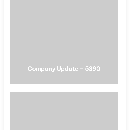
Company Update – 5390