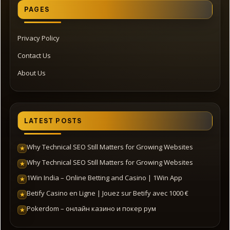
PAGES
Privacy Policy
Contact Us
About Us
LATEST POSTS
Why Technical SEO Still Matters for Growing Websites
★
Why Technical SEO Still Matters for Growing Websites
★
1Win India – Online Betting and Casino | 1Win App
★
Betify Casino en Ligne | Jouez sur Betify avec 1000 €
★
Pokerdom – онлайн казино и покер рум
★