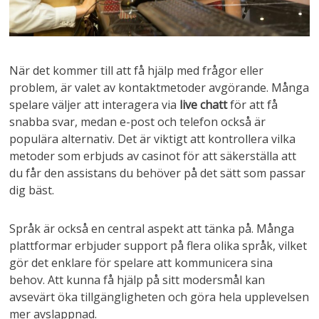
När det kommer till att få hjälp med frågor eller
problem, är valet av kontaktmetoder avgörande. Många
spelare väljer att interagera via
live chatt
för att få
snabba svar, medan e-post och telefon också är
populära alternativ. Det är viktigt att kontrollera vilka
metoder som erbjuds av casinot för att säkerställa att
du får den assistans du behöver på det sätt som passar
dig bäst.
Språk är också en central aspekt att tänka på. Många
plattformar erbjuder support på flera olika språk, vilket
gör det enklare för spelare att kommunicera sina
behov. Att kunna få hjälp på sitt modersmål kan
avsevärt öka tillgängligheten och göra hela upplevelsen
mer avslappnad.